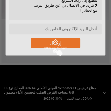
إرسال
مفتاح ترخيص Windows 11 المهني الأصلي X86 64 المعالج نوع 16
GB مساحة القرص الصلب لتحسين الأداء مضمون
COA رخصة لاصق
2025-05-30