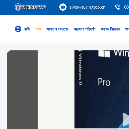
elvis@turingtop.cn
00
বাড়ি
পণ্য
আমাদের সম্বন্ধে
কারখানা পরিদর্শন
গুণমান নিয়ন্ত্রণ
আম