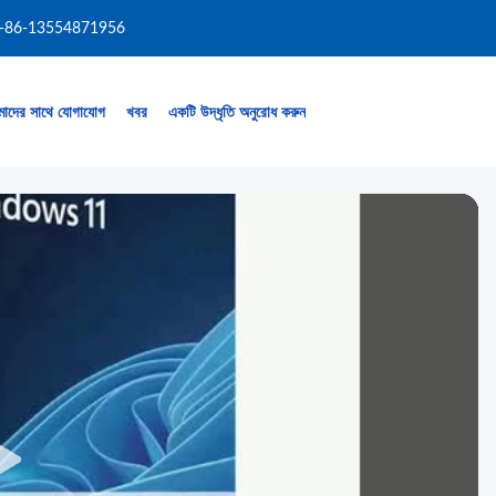
-86-13554871956
াদের সাথে যোগাযোগ
খবর
একটি উদ্ধৃতি অনুরোধ করুন