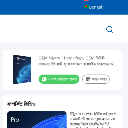
Bengali
OEM উইন্ডোজ 11 প্রো লাইসেন্স, OEM ডিভিডি
সংস্করণ, ইউএসবি খুচরা সংস্করণ ব্যবসায়িক ক্রেতাদের জন্য
অপারেটিং সিস্টেম
এখনই যোগাযোগ করুন
আরও জানুন
সম্পর্কিত ভিডিও
উইন্ডোজ ১১ প্রো রিটেইল লাইসেন্স ফ
র আলটিমেট পারফরম্যান্স এক্স৮৬ ৬৪
প্রসেসর টাইপ ইংরেজি/ফরাসি/