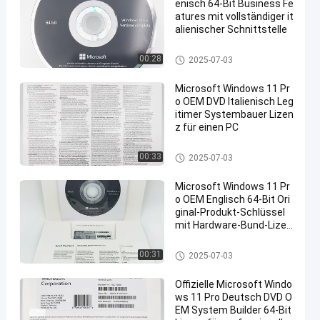
enisch 64-Bit Business Fe
atures mit vollständiger it
alienischer Schnittstelle
Windows 11 Pro-Soem
00:28
2025-07-03
Microsoft Windows 11 Pr
o OEM DVD Italienisch Leg
itimer Systembauer Lizen
z für einen PC
Windows 11 Pro-Soem
00:33
2025-07-03
Microsoft Windows 11 Pr
o OEM Englisch 64-Bit Ori
ginal-Produkt-Schlüssel
mit Hardware-Bund-Lizen
z
Windows 11 Pro-Soem
00:31
2025-07-03
Offizielle Microsoft Windo
ws 11 Pro Deutsch DVD O
EM System Builder 64-Bit