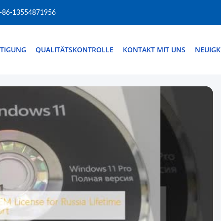
-86-13554871956
HTIGUNG
QUALITÄTSKONTROLLE
KONTAKT MIT UNS
NEUIGK