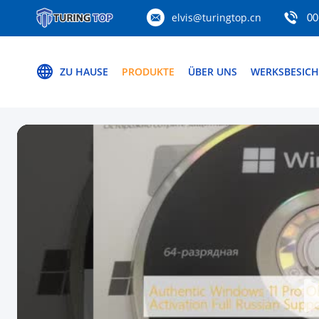
elvis@turingtop.cn
00
ZU HAUSE
PRODUKTE
ÜBER UNS
WERKSBESIC