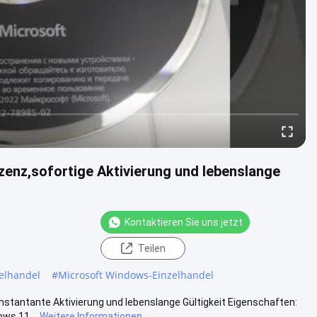
enz,sofortige Aktivierung und lebenslange
Kontaktieren Sie uns jetzt
Teilen
zelhandel
#
Microsoft Windows-Einzelhandel
stantante Aktivierung und lebenslange Gültigkeit Eigenschaften:
ows 11...
Weitere Informationen