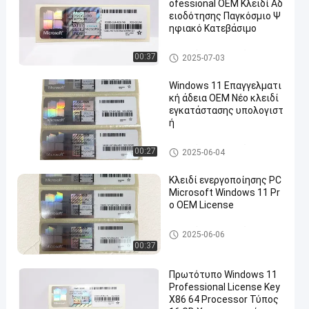
ofessional OEM Κλειδί Αδ
ειοδότησης Παγκόσμιο Ψ
ηφιακό Κατεβάσιμο
Αυτοκόλλητη ετικέττα αδει
00:37
2025-07-03
ών COA
Windows 11 Επαγγελματι
κή άδεια OEM Νέο κλειδί
εγκατάστασης υπολογιστ
ή
Αυτοκόλλητη ετικέττα αδει
00:27
2025-06-04
ών COA
Κλειδί ενεργοποίησης PC
Microsoft Windows 11 Pr
o OEM License
Αυτοκόλλητη ετικέττα αδει
2025-06-06
ών COA
00:37
Πρωτότυπο Windows 11
Professional License Key
X86 64 Processor Τύπος