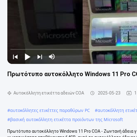
Πρωτότυπο αυτοκόλλητο Windows 11 Pro CO
Αυτοκόλλητη ετικέττα αδειών COA
2025-05-23
1
#
αυτοκόλλητες ετικέττες παραθύρων PC
#
αυτοκόλλητη ετικέ
#
βασική αυτοκόλλητη ετικέττα προϊόντων της Microsoft
Πρωτότυπο αυτοκόλλητο Windows 11 Pro COA - Ζωντανή άδεια γι