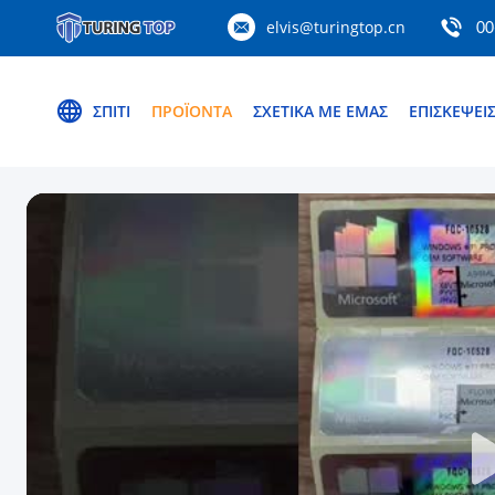
elvis@turingtop.cn
00
ΣΠΊΤΙ
ΠΡΟΪΌΝΤΑ
ΣΧΕΤΙΚΆ ΜΕ ΕΜΆΣ
ΕΠΙΣΚΈΨΕΙ