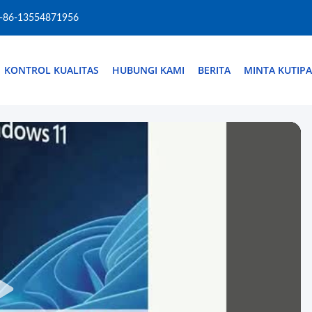
-86-13554871956
KONTROL KUALITAS
HUBUNGI KAMI
BERITA
MINTA KUTIP