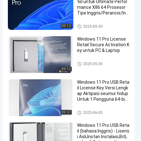
tel untuk Ultimate Perfor
mance X86 64 Prosesor
Tipe Inggris/Perancis/Ing
gris/Italia/Polandia/Jepa
ng
Windows 11 Pro Ritel
00:12
2025-05-30
Windows 11 Pro License
Retail Secure Activation K
ey untuk PC & Laptop
Windows 11 Pro Ritel
2025-05-30
00:12
Windows 11 Pro USB Reta
il License Key Versi Lengk
ap Aktipasi seumur hidup
Untuk 1 Pengguna 64-bit
Bahasa Inggris/Italia/Pola
ndia/Jepang/Perancis
Windows 11 Pro Ritel
00:37
2025-06-05
Windows 11 Pro USB Reta
il (bahasa Inggris) - Lisens
i Asli,Instan Instalasi,BitL