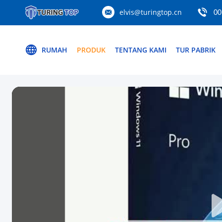
elvis@turingtop.cn
00
RUMAH
PRODUK
TENTANG KAMI
TUR PABRIK