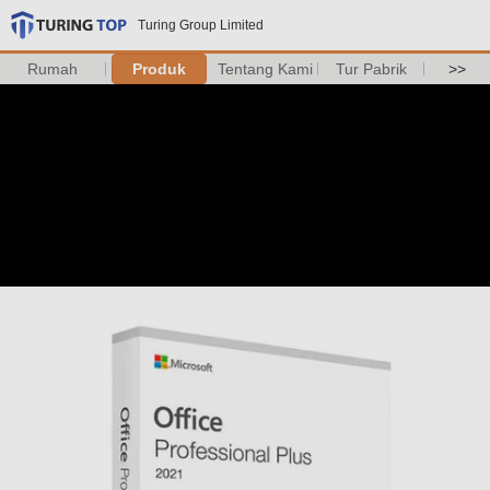
Turing Group Limited
Rumah
Produk
Tentang Kami
Tur Pabrik
>>
Tinggalkan pesan
Kami akan segera menghubungi
Anda kembali!