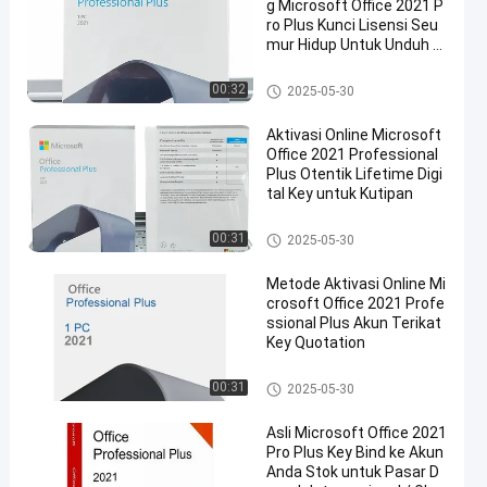
g Microsoft Office 2021 P
ro Plus Kunci Lisensi Seu
mur Hidup Untuk Unduh S
egera Aktipasi Resmi
Lisensi Microsoft Office 2021
00:32
2025-05-30
Aktivasi Online Microsoft
Office 2021 Professional
Plus Otentik Lifetime Digi
tal Key untuk Kutipan
Lisensi Microsoft Office 2021
00:31
2025-05-30
Metode Aktivasi Online Mi
crosoft Office 2021 Profe
ssional Plus Akun Terikat
Key Quotation
Lisensi Microsoft Office 2021
00:31
2025-05-30
Asli Microsoft Office 2021
Pro Plus Key Bind ke Akun
Anda Stok untuk Pasar D