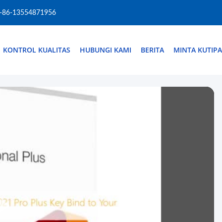
-86-13554871956
KONTROL KUALITAS
HUBUNGI KAMI
BERITA
MINTA KUTIP