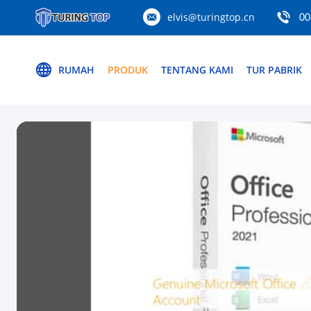
elvis@turingtop.cn
00
RUMAH
PRODUK
TENTANG KAMI
TUR PABRIK