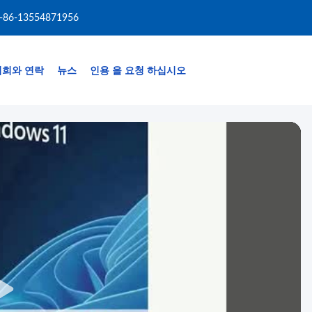
-86-13554871956
저희와 연락
뉴스
인용 을 요청 하십시오