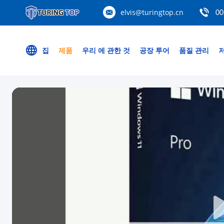
elvis@turingtop.cn
00
집
제품
우리 에 관한 것
공장 투어
품질 관리