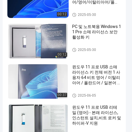
어/영어/이탈리아어/폴란
드어/일본어
윈도우 11 프로 소매
00:12
2025-05-30
PC 및 노트북용 Windows 1
1 Pro 소매 라이선스 보안
활성화 키
윈도우 11 프로 소매
2025-05-30
00:12
윈도우 11 프로 USB 소매
라이선스 키 전체 버전 1 사
용자 64 비트 영어 / 이탈리
아어 / 폴란드어 / 일본어 /
프랑스어
윈도우 11 프로 소매
00:37
2025-06-05
윈도우 11 프로 USB 리테
일 (영어) - 본래 라이선스,
인스턴트 설치,비트 로커 및
하이퍼-V 지원