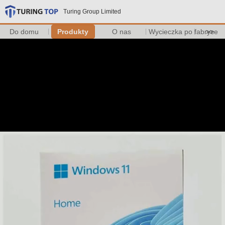
Turing Group Limited
Do domu
Produkty
O nas
Wycieczka po fabryce
>>