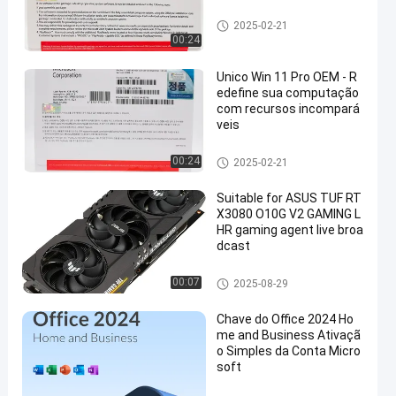
Outro software
2025-02-21
00:24
Unico Win 11 Pro OEM - R
edefine sua computação
com recursos incompará
veis
Outro software
00:24
2025-02-21
Suitable for ASUS TUF RT
X3080 O10G V2 GAMING L
HR gaming agent live broa
dcast
Outro software
00:07
2025-08-29
Chave do Office 2024 Ho
me and Business Ativaçã
o Simples da Conta Micro
soft