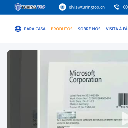
elvis@turingtop.cn
00
PARA CASA
PRODUTOS
SOBRE NÓS
VISITA À F