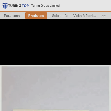
Turing Group Limited
Para casa
Produtos
Sobre nós
Visita à fábrica
>>