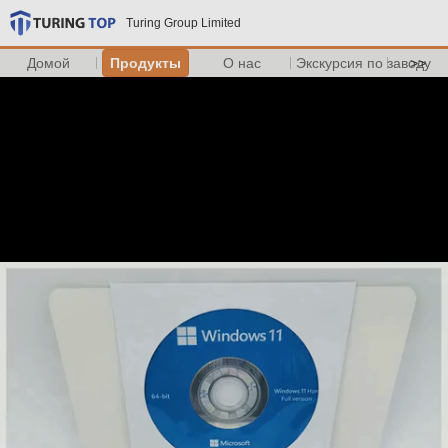
Turing Group Limited
Домой
Продукты
О нас
Экскурсия по заводу
>>