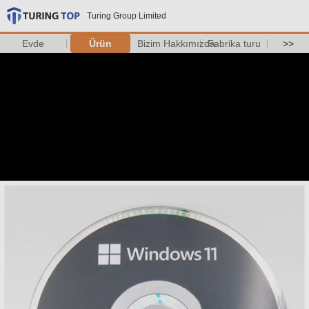
Turing Group Limited
Evde
Ürün
Bizim Hakkımızda
Fabrika turu
>>