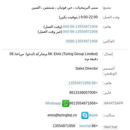
مصنع:
مبنى البرمجيات ، حي فوتيان ، شنتشن ، الصين
وقت العمل:
9:00-22:00 ( بتوقيت بكين)
هاتف:
000-86-13554871956
(وقت العمل)
000-86-13554871956
(غير وقت العمل)
الفاكس:
0086-13554871956
إتصال :
Mr. Elvis (Turing Group Limited)
ﻢﺷﺍﺮﻛﺓ ﺎﻟﺪﺧﻮﻟ: ﺱﺎﻋﺎﺗ 06
دقيقة ﻢﻧﺫ
المسمى
Sales Director
الوظيفي :
هاتف :
+86 13554871956
فايبر :
+8613168007006
Whatsapp
+8613554871956
WHATSAPP :
elvis@turingtop.cn
skype
سكايب :
wechat
+86 13554871956
WeChat :