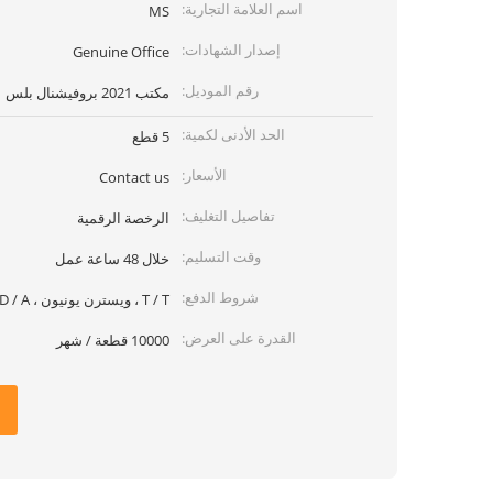
اسم العلامة التجارية:
MS
إصدار الشهادات:
Genuine Office
رقم الموديل:
مكتب 2021 بروفيشنال بلس
الحد الأدنى لكمية:
5 قطع
الأسعار:
Contact us
تفاصيل التغليف:
الرخصة الرقمية
وقت التسليم:
خلال 48 ساعة عمل
شروط الدفع:
T / T ، ويسترن يونيون ، MoneyGram ، L / C ، D / P ، D / A
القدرة على العرض:
10000 قطعة / شهر