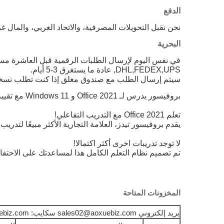
الدفع
نحن نقبل التحويلات المصرفية، والاتحاد الغربي، والمال غرام، ويتشات وكذلك
البحرية
في نفس اليوم لإرسال الطلبات الرقمية قبل العاشرة مسا
DHL,FEDEX,UPS, عادة ما يستغرق 3-5 أيام.
سيتم إرسال الطلب مع صندوق مغلق إذا كنت تطلب نسخة 
تم تصميم نظام التعلم الكامل هذا لمساعدتك على الاحتفاظ بنسبة 100٪ من ما تتعلمه. يسمح لك تقييم المهارات بتقييم معرفتك قبل البدء في التدريب باختبار مسبق.يمكنك أيضا استخدام تقييم المهارات مرة أخرى بعد الانتهاء من تعلمك الدورة لتقييم معرفتك وتحديد المناطق الضعيفة لمراجعتها. هناك أسئلة اختبار نهاية الفصل و علامات الاختيار للدرس المكتمل. الرواية الصوتية المهنية تسترشدك خلا
فوري
المخزونات المتاحة
بريد إلكتروني sales02@aoxuebiz.com سكايب: service@aoxuebiz.com