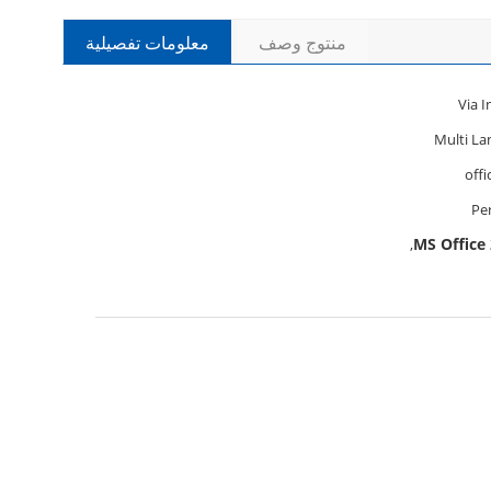
منتوج وصف
معلومات تفصيلية
Via I
Multi L
offi
Pe
,