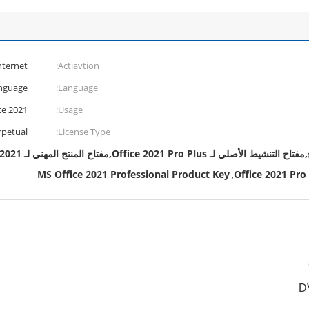
nternet
Actiavtion:
anguage
Language:
ce 2021
Usage:
rpetual
License Type:
MS Office 2021 Professional Product Key
Office 2021 Pro
,