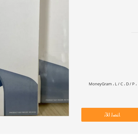
ﺎﺘﺼﻟ ﺍﻶﻧ