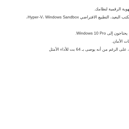
مجموعة الميزات الكاملة لنظام التشغيل Windows 10 Pro: الوصول إلى جميع الميزات الدرجة المهنية بما في ذلك تشفير BitLocker، سطح المكتب البعيد، التطبيع الافتراضي Hyper-V، Windows Sandbox،