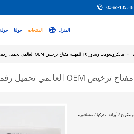
00-86-135548
المنزل
المنتجات
حولنا
جولة 
مايكروسوفت ويندوز 10 المهنية مفتاح ترخيص OEM العالمي تحميل رقمي
ونغكونج / أيرلندا / تركيا / سنغافورة