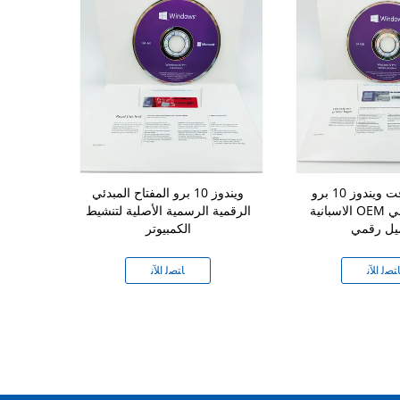
مايكروسوفت ويندوز 10 برو
ويندوز 10 برو المفتاح المبدئي
الاسبانية OEM مفتاح العالمي
الرقمية الرسمية الأصلية لتنشيط
كاملة، متع
يل رقمي
الكمبيوتر
مع مفتاح الم
ﺘﺼﻟ ﺍﻶﻧ
ﺎﺘﺼﻟ ﺍﻶﻧ
ﺎﺘ