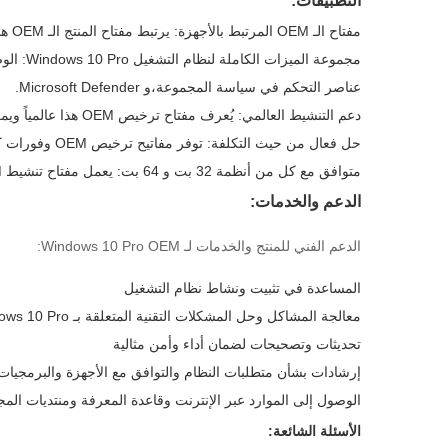
التطبيقات:
مفتاح الـ OEM المرتبط بالأجهزة: يرتبط مفتاح المنتج الـ OEM هذا بشكل دائم بالكمبيوتر الأول الذي يتم تنشيطه فيه ، ليصبح جزءًا لا يتجزأ من الهوية الرقمية لنظامك.
عناصر التحكم في سياسة المجموعة،و Microsoft Defender.
دعم التنشيط العالمي: يُعرف مفتاح ترخيص OEM هذا عالمياً ويمكن تنشيطه في جميع أنحاء العالم ، مما يجعله مثاليًا للمستخدمين الدوليين الذين يحتاجون إلى Windows 10 Pro.
حل فعال من حيث التكلفة: توفر مفاتيح ترخيص OEM وفورات كبيرة بالمقارنة مع إصدارات التجزئة مع توفير جميع ميزات ويندوز 10 برو وتحديثات الأمان.
متوافق مع كل من أنظمة 32 بت و 64 بت: يعمل مفتاح تنشيط Windows 10 Pro OEM الخاص بك مع كلا النوعين من أنواع الهندسة المعمارية ، على الرغم من أنه يوصى بـ 64 بت للأداء الأمثل
الدعم والخدمات:
الدعم الفني للمنتج والخدمات لـ Windows 10 Pro OEM:
المساعدة في تثبيت ونشاط نظام التشغيل
معالجة المشاكل وحل المشكلات التقنية المتعلقة بـ Windows 10 Pro
تحديثات وتصحيحات لضمان أداء وأمن مثالية
إرشادات بشأن متطلبات النظام والتوافق مع الأجهزة والبرمجيات
الوصول إلى الموارد عبر الإنترنت وقاعدة المعرفة ومنتديات ا
الأسئلة الشائعة: