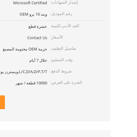
إصدار الشهادات:
Microsoft Certified
رقم الموديل:
ويند 10 برو OEM
الحد الأدنى لكمية:
عشرة قطع
الأسعار:
Contact Us
تفاصيل التغليف:
حزمة OEM مختومة المصنع
وقت التسليم:
خلال 7 أيام
شروط الدفع:
L/C,D/A,D/P,T/T,ويسترن يونيون,MoneyGram
القدرة على العرض:
10000 قطعة / شهر