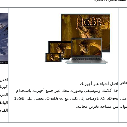
افعل 
ضل ألعاب Xbox Live، ومجتمع Xbox الخاص
افعل أشياء عبر أجهزتك
خذ أفلامك وموسيقى وصورك معك عبر جميع أجهزتك باستخدام
المزي
جهاز تحكم Xbox الخاص بك وتدفق ألعاب Xbox One على
OneDrive. بالإضافة إلى ذلك، مع OneDrive، تحصل على 15GB
الهات
 المحمول،
من مساحة تخزين مجانية.
القيا