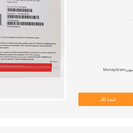
ﺎﺘﺼﻟ ﺍﻶﻧ