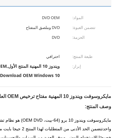
المواد:
DVD OEM
تتضمن العبوة:
DVD وملصق المفتاح
الحزمة:
DVD
طبعة المنتج:
احترافي
ويندوز 10 المهنية المنتج الأول,OEM ويندوز 10 محترف,تحميل رقمي عالمي OEM Windows 10
إبراز:
al Download OEM Windows 10
مايكروسوفت ويندوز 10 المهنية مفتاح ترخيص OEM العالمي تحميل رقمي
وصف المنتج:
خصيصًا للاستخدام المهني ويوفر العديد من الميزات والتحسينات