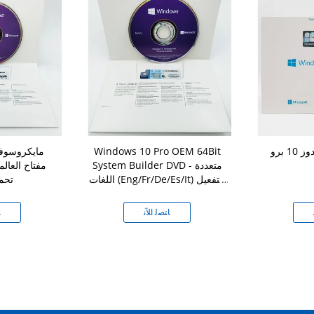
 برو
Windows 10 Pro OEM 64Bit
System Builder DVD - متعددة
اللغات (Eng/Fr/De/Es/It) التفعيل
تحم
عبر الإنترنت
ﺎﺘﺼﻟ ﺍﻶﻧ
ﺎ