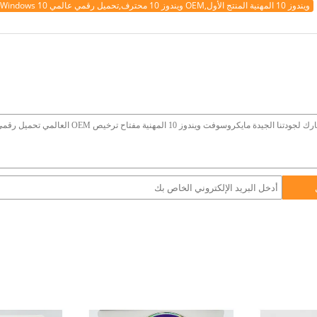
ويندوز 10 المهنية المنتج الأول,OEM ويندوز 10 محترف,تحميل رقمي عالمي OEM Windows 10