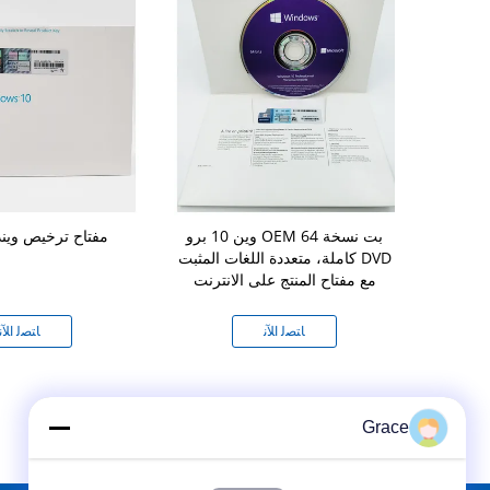
رو المفتاح المبدئي
وين 10 برو OEM 64 بت نسخة
مفتاح ترخيص ويندوز 10
أصلية لتنشيط
كاملة، متعددة اللغات المثبت DVD
تر
مع مفتاح المنتج على الانترنت
ﻧ
ﺎﺘﺼﻟ ﺍﻶﻧ
ﺎﺘﺼﻟ ﺍﻶﻧ
Grace