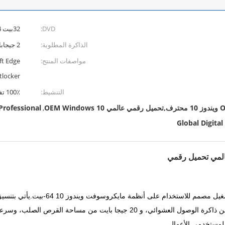
DVD:
32بيت 64بيت
الذاكرة المطلوبة:
2 جيجابايت ل 64 بت
مواصفات المنتج:
Bitlocker ، سطح المكتب البعيد ، el
التنشيط:
100٪ تفعيل عبر الإنترنت
rofessional
,
Global Digit
 لمستخدمي الأعمال.