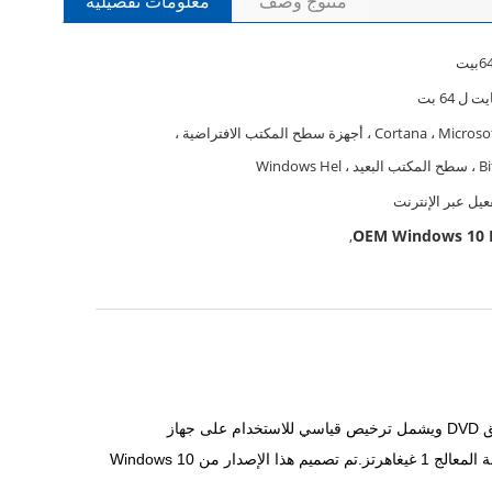
منتوج وصف
معلومات تفصيلية
Cortana ، Microsoft Edge ، أجهزة سطح المكتب الافتراضية ،
Windows H
OEM Windows 10 P
,
مايكروسوفت ويندوز 10 برو (64-بيت، OEM DVD) هو نظام تشغيل مصمم للاستخدام على أنظمة مايكروسوفت ويندوز 10 64-بيت.يأتي بتنسيق DVD ويشمل ترخيص قياسي للاستخدام على جهاز
واحدتتضمن الحد الأدنى من المتطلبات لهذا المنتج 2 جيجا بايت من ذاكرة الوصول العشوائي، و 20 جيجا بايت من مساحة القرص الصلب، وسرعة المعالج 1 غيغاهرتز.تم تصميم هذا الإصدار من Windows 10