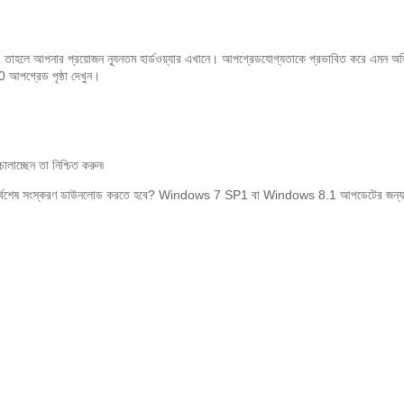
লে আপনার প্রয়োজন ন্যূনতম হার্ডওয়্যার এখানে। আপগ্রেডযোগ্যতাকে প্রভাবিত করে এমন অতিরি
 আপগ্রেড পৃষ্ঠা দেখুন।
্ছেন তা নিশ্চিত করুন৷
ুন. সর্বশেষ সংস্করণ ডাউনলোড করতে হবে? Windows 7 SP1 বা Windows 8.1 আপডেটের জন্য