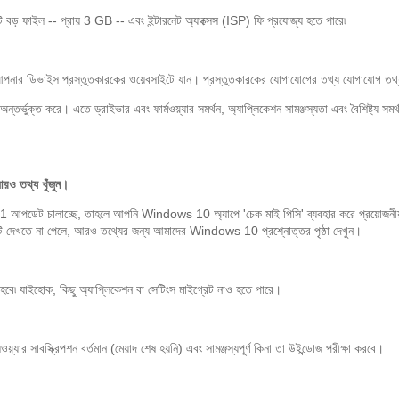
 ফাইল -- প্রায় 3 GB -- এবং ইন্টারনেট অ্যাক্সেস (ISP) ফি প্রযোজ্য হতে পারে৷
ে, আপনার ডিভাইস প্রস্তুতকারকের ওয়েবসাইটে যান। প্রস্তুতকারকের যোগাযোগের তথ্য যোগাযোগ তথ্য প
তর্ভুক্ত করে। এতে ড্রাইভার এবং ফার্মওয়্যার সমর্থন, অ্যাপ্লিকেশন সামঞ্জস্যতা এবং বৈশিষ্ট্য 
রও তথ্য খুঁজুন।
আপডেট চালাচ্ছে, তাহলে আপনি Windows 10 অ্যাপে 'চেক মাই পিসি' ব্যবহার করে প্রয়োজনী
টি দেখতে না পেলে, আরও তথ্যের জন্য আমাদের Windows 10 প্রশ্নোত্তর পৃষ্ঠা দেখুন।
বে৷ যাইহোক, কিছু অ্যাপ্লিকেশন বা সেটিংস মাইগ্রেট নাও হতে পারে।
য়্যার সাবস্ক্রিপশন বর্তমান (মেয়াদ শেষ হয়নি) এবং সামঞ্জস্যপূর্ণ কিনা তা উইন্ডোজ পরীক্ষা করবে।