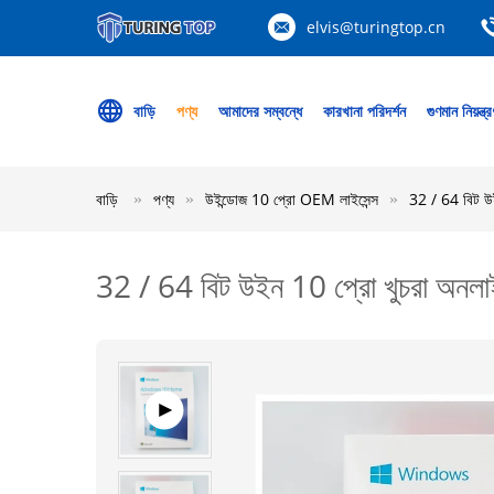
elvis@turingtop.cn
বাড়ি
পণ্য
আমাদের সম্বন্ধে
কারখানা পরিদর্শন
গুণমান নিয়ন্ত্
বাড়ি
পণ্য
উইন্ডোজ 10 প্রো OEM লাইসেন্স
32 / 64 বিট উই
32 / 64 বিট উইন 10 প্রো খুচরা অনলা