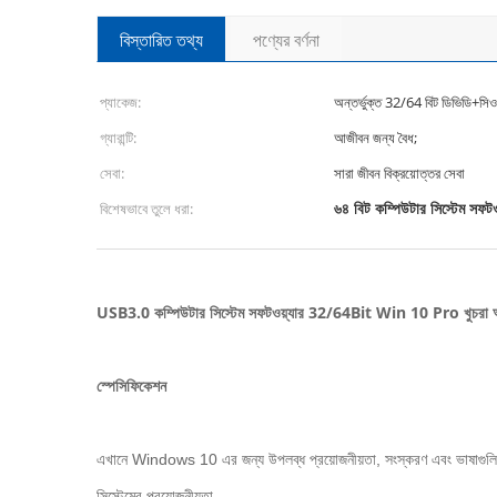
বিস্তারিত তথ্য
পণ্যের বর্ণনা
প্যাকেজ:
অন্তর্ভুক্ত 32/64 বিট ডিভিডি+স
গ্যারান্টি:
আজীবন জন্য বৈধ;
সেবা:
সারা জীবন বিক্রয়োত্তর সেবা
৬৪ বিট কম্পিউটার সিস্টেম সফটও
বিশেষভাবে তুলে ধরা:
USB3.0 কম্পিউটার সিস্টেম সফটওয়্যার 32/64Bit Win 10 Pro খুচরা অনল
স্পেসিফিকেশন
এখানে Windows 10 এর জন্য উপলব্ধ প্রয়োজনীয়তা, সংস্করণ এবং ভাষাগুলি
সিস্টেমের প্রয়োজনীয়তা