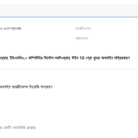
িওএ ওএম প্যাকেজ
অ্যাক্টিভেশন:
প্রতিপাদন:
য়্যার
ইউএসবি৩.০ কম্পিউটার সিস্টেম সফটওয়্যার
উইন 10 প্রো খুচরা অনলাইন সক্রিয়করণ
,
,
াইন অ্যাক্টিভেশন ইংরেজি সংস্করণ
র একটি ওভারভিউ রয়েছে৷