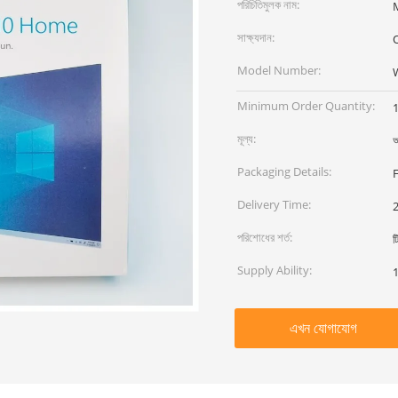
পরিচিতিমুলক নাম:
সাক্ষ্যদান:
O
Model Number:
W
Minimum Order Quantity:
মূল্য:
আ
Packaging Details:
F
Delivery Time:
পরিশোধের শর্ত:
ট
Supply Ability:
এখন যোগাযোগ