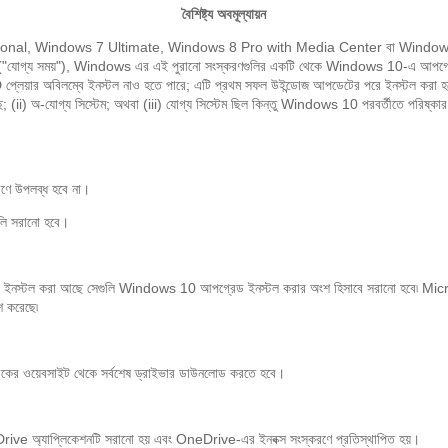
বৈশিষ্ট্য অবমূল্যায়ন
l, Windows 7 Ultimate, Windows 8 Pro with Media Center বা Windows 8.
যোগ্য সময়"), Windows এর এই পুরানো সংস্করণগুলির একটি থেকে Windows 10-এ আপগ্রেড কর
়ার অবিলম্বে ইনস্টল নাও হতে পারে; এটি প্রথম সফল উইন্ডোজ আপডেটের পরে ইনস্টল করা হবে। 
়ে গেছে; (ii) অ-যোগ্য সিস্টেম; অথবা (iii) যোগ্য সিস্টেম ছিল কিন্তু Windows 10 পরবর্তীতে পর
ে উপলব্ধ হবে না।
ি সরানো হবে।
 থেকে ইনস্টল করা আছে সেগুলি Windows 10 আপগ্রেড ইনস্টল করার অংশ হিসাবে সরানো হবে৷ 
 করেছে৷
কের ওয়েবসাইট থেকে সর্বশেষ ড্রাইভার ডাউনলোড করতে হবে।
e অ্যাপ্লিকেশনটি সরানো হয় এবং OneDrive-এর ইনবক্স সংস্করণে প্রতিস্থাপিত হয়।