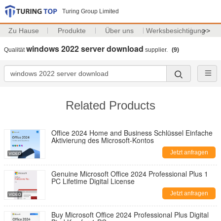
Turing Group Limited
Zu Hause
Produkte
Über uns
Werksbesichtigung
>>
windows 2022 server download
Qualität
supplier.
(9)
Related Products
Office 2024 Home and Business Schlüssel Einfache
Aktivierung des Microsoft-Kontos
Jetzt anfragen
Genuine Microsoft Office 2024 Professional Plus 1
PC Lifetime Digital License
Jetzt anfragen
Hinterlass eine Nachricht
Buy Microsoft Office 2024 Professional Plus Digital
Wir rufen Sie bald zurück!