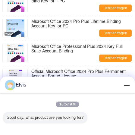
Bind Key for 1 PC
Jetzt anfragen
Microsoft Office 2024 Pro Plus Lifetime Binding
Account Key for PC
Jetzt anfragen
Microsoft Office Professional Plus 2024 Key Full
Suite Account Binding
Jetzt anfragen
Official Microsoft Office 2024 Pro Plus Permanent
Account Bound License
Jetzt anfragen
Elvis
Microsoft Office 2024 Pro Plus Key Bind to Microsoft
Account Instant Delivery
EINREICHUNGEN
10:57 AM
Jetzt anfragen
Good day, what product are you looking for?
Microsoft Office Pro 2024 Key 1 PC Install + Secure
Account Linking Guaranteed
Jetzt anfragen