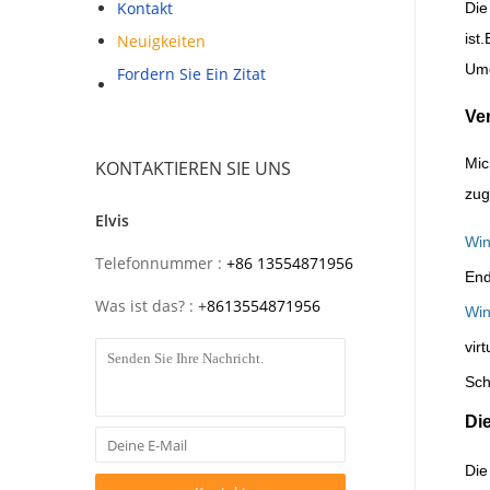
Kontakt
Die
ist
Neuigkeiten
Umg
Fordern Sie Ein Zitat
Ve
Mic
KONTAKTIEREN SIE UNS
zug
Elvis
Win
Telefonnummer :
+86 13554871956
End
Was ist das? :
+
8613554871956
Win
vir
Sch
Di
Die