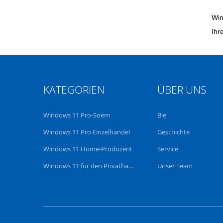
Win
Ihr
KATEGORIEN
ÜBER UNS
Windows 11 Pro-Soem
Bie
Windows 11 Pro Einzelhandel
Geschichte
Windows 11 Home-Produzent
Service
Windows 11 für den Privathandel
Unser Team