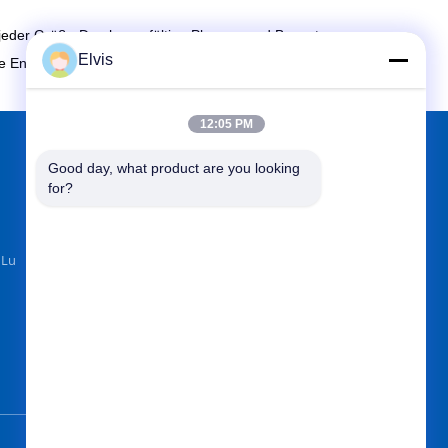
 jeder Größe.Durch sorgfältige Planung und Bewertung
Elvis
e Entscheidung für Ihre Organisation treffen.
12:05 PM
Good day, what product are you looking 
FINDEN SIE UNS AUF
for?
 Lu
Senden Sie