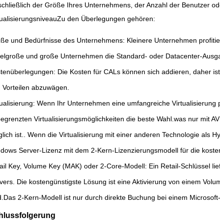
schließlich der Größe Ihres Unternehmens, der Anzahl der Benutzer ode
tualisierungsniveauZu den Überlegungen gehören:
ße und Bedürfnisse des Unternehmens: Kleinere Unternehmen profitie
telgroße und große Unternehmen die Standard- oder Datacenter-Ausgab
tenüberlegungen: Die Kosten für CALs können sich addieren, daher ist
 Vorteilen abzuwägen.
tualisierung: Wenn Ihr Unternehmen eine umfangreiche Virtualisierung pl
egrenzten Virtualisierungsmöglichkeiten die beste Wahl.was nur mit
lich ist.. Wenn die Virtualisierung mit einer anderen Technologie als Hyp
dows Server-Lizenz mit dem 2-Kern-Lizenzierungsmodell für die kosten
ail Key, Volume Key (MAK) oder 2-Core-Modell: Ein Retail-Schlüssel lief
vers. Die kostengünstigste Lösung ist eine Aktivierung von einem Volu
d.Das 2-Kern-Modell ist nur durch direkte Buchung bei einem Microsoft-Pa
hlussfolgerung