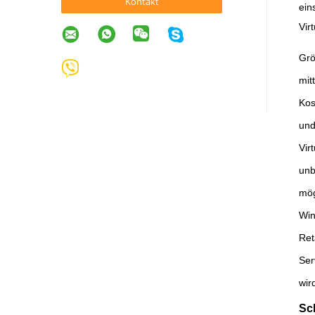
Kontakt
ein
Vir
Grö
mit
Kos
und
Vir
unb
mög
Win
Ret
Ser
wir
Sc