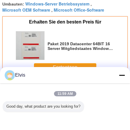
Windows-Server Betriebssystem
Umbauten:
,
Microsoft OEM Software
Microsoft Office-Software
,
Erhalten Sie den besten Preis für
Paket 2019 Datacenter 64BIT 16
Server Mitgliedstaates Windows
Server Kern-DVD
Fortsetzen
Elvis
Gewinnserver 2019
Mehr
11:59 AM
Good day, what product are you looking for?
Schlüssel
Paket 2019
Produkt-Schlüssel
Paket 2019
crosoft
Datacenter 64BIT
der Microsoft
Datacenter 64BIT
-Server-
16 Server
Windows-Server-
16 Server
19
Mitgliedstaates
2019
Mitgliedstaates