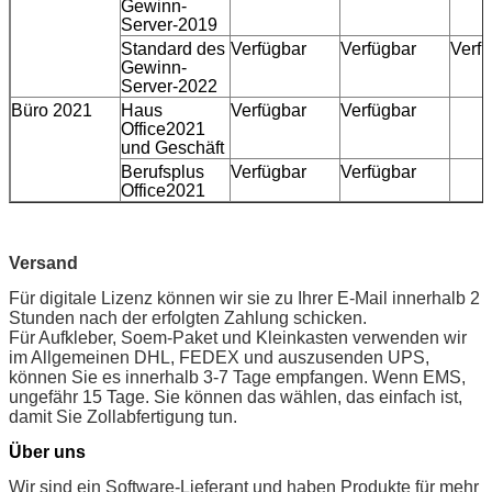
Gewinn-
Server-2019
Standard des
Verfügbar
Verfügbar
Verf
Gewinn-
Server-2022
Büro 2021
Haus
Verfügbar
Verfügbar
Office2021
und Geschäft
Berufsplus
Verfügbar
Verfügbar
Office2021
Versand
Für digitale Lizenz können wir sie zu Ihrer E-Mail innerhalb 2
Stunden nach der erfolgten Zahlung schicken.
Für Aufkleber, Soem-Paket und Kleinkasten verwenden wir
im Allgemeinen DHL, FEDEX und auszusenden UPS,
EINREICHUNGEN
können Sie es innerhalb 3-7 Tage empfangen. Wenn EMS,
ungefähr 15 Tage. Sie können das wählen, das einfach ist,
damit Sie Zollabfertigung tun.
Über uns
Wir sind ein Software-Lieferant und haben Produkte für mehr