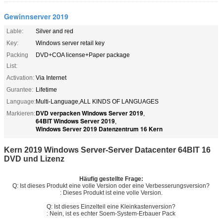
Gewinnserver 2019
Lable:
Silver and red
Key:
Windows server retail key
Packing
DVD+COA license+Paper package
List:
Activation:
Via Internet
Gurantee:
Lifetime
Language:
Multi-Language,ALL KINDS OF LANGUAGES
DVD verpacken Windows Server 2019
Markieren:
,
64BIT Windows Server 2019
,
Windows Server 2019 Datenzentrum 16 Kern
Kern 2019 Windows Server-Server Datacenter 64BIT 16
DVD und Lizenz
Häufig gestellte Frage:
Q: Ist dieses Produkt eine volle Version oder eine Verbesserungsversion?
: Dieses Produkt ist eine volle Version.
Q: Ist dieses Einzelteil eine Kleinkastenversion?
: Nein, ist es echter Soem-System-Erbauer Pack