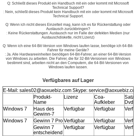
Q: Schließt dieses Produkt ein Handbuch mit ein oder kommt mit Microsoft
Technical Support?
: Nein, schließt dieses Produkt kein Handbuch mit ein oder kommt mit Microsoft
Technical Support.
Q: Wenn ich nicht dieses Einzelteil mag, kann ich es für Rückerstattung oder
Austausch zurückbringen?
: Keine Rückerstattungen. Austausch nur im Falle der defekten Medien (nur
Austauschdiskette, nicht Lizenz)
Q: Wenn ich eine 64-Bit-Version von Windows laufen lasse, benötige ich 64-Bit-
Fahrer für meine Geräte?
: Ja. Alle Hardwareeinheiten benötigen 64-Bit-Fahrer, an einer 64-Bit-Version
von Windows zu arbeiten. Die Fahrer, die für 32-Bit-Versionen von Windows
bestimmt sind, arbeiten nicht an den Computern, die 64-Bit-Versionen von
Windows laufen lassen.
Verfügbares auf Lager
E-Mail: sales02@aoxuebiz.com Skype: service@aoxuebiz.c
Produkt-
Lizenz
Coa-
Satz
Name
Aufkleber
Dvd
Windows 7
Haus des
Verfügbar
Verfügbar
Verf
Gewinn-7
Windows 7
Gewinn 7 Pro
Verfügbar
Verfügbar
Verf
Gewinn 7
Verfügbar
Verfügbar
Verf
entscheidend