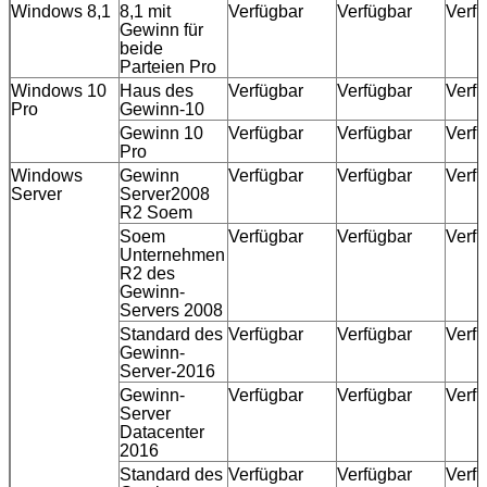
Windows 8,1
8,1 mit
Verfügbar
Verfügbar
Verf
Gewinn für
beide
Parteien Pro
Windows 10
Haus des
Verfügbar
Verfügbar
Verf
Pro
Gewinn-10
Gewinn 10
Verfügbar
Verfügbar
Verf
Pro
Windows
Gewinn
Verfügbar
Verfügbar
Verf
Server
Server2008
R2 Soem
Soem
Verfügbar
Verfügbar
Verf
Unternehmen
R2 des
Gewinn-
Servers 2008
Standard des
Verfügbar
Verfügbar
Verf
Gewinn-
Server-2016
Gewinn-
Verfügbar
Verfügbar
Verf
Server
Hinterlass eine Nachricht
Datacenter
2016
Wir rufen Sie bald zurück!
Standard des
Verfügbar
Verfügbar
Verf