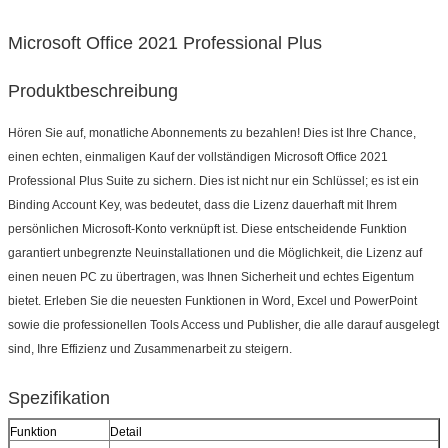
Microsoft Office 2021 Professional Plus
Produktbeschreibung
Hören Sie auf, monatliche Abonnements zu bezahlen! Dies ist Ihre Chance,
einen echten, einmaligen Kauf der vollständigen Microsoft Office 2021
Hinterlass eine Nachricht
Professional Plus Suite zu sichern. Dies ist nicht nur ein Schlüssel; es ist ein
Wir rufen Sie bald zurück!
Binding Account Key, was bedeutet, dass die Lizenz dauerhaft mit Ihrem
persönlichen Microsoft-Konto verknüpft ist. Diese entscheidende Funktion
garantiert unbegrenzte Neuinstallationen und die Möglichkeit, die Lizenz auf
einen neuen PC zu übertragen, was Ihnen Sicherheit und echtes Eigentum
bietet. Erleben Sie die neuesten Funktionen in Word, Excel und PowerPoint
sowie die professionellen Tools Access und Publisher, die alle darauf ausgelegt
sind, Ihre Effizienz und Zusammenarbeit zu steigern.
Spezifikation
Funktion
Detail