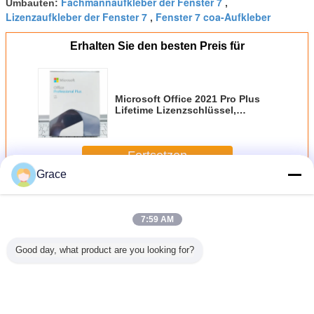
Fachmannaufkleber der Fenster 7
Umbauten:
,
Lizenzaufkleber der Fenster 7
Fenster 7 coa-Aufkleber
,
Erhalten Sie den besten Preis für
Microsoft Office 2021 Pro Plus
Lifetime Lizenzschlüssel,
gebunden an Ihr MS-Konto, für
ultimative
Neuinstallationsfreiheit
Fortsetzen
Grace
Lizenz für Microsoft Office 2021
Mehr
7:59 AM
Good day, what product are you looking for?
Microsoft Office
Microsoft Office
Microsoft Office
Offizieller
2021 Pro Plus
2021 Pro Plus
2021 Pro Plus
Microsoft
lebenslange
lebenslange
CD-Key kaufen
2021 Pro
Lizenz
Lizenz
Sofortige
Kon
Aktivierung &
gebund