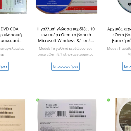
 DVD COA
Η γαλλική γλώσσα κερδίζει 10
Αρχικός κερ
έρ κλασσική
τον υπέρ cOem το βασικό
cOem βασ
συσκευασία
Microsoft Windows 8,1 υπέρ
βασική κά
10 βασική
λογισμικό cOem πακέτων
επίσημων
 επαγγελματίας
Model: Τα γαλλικά κερδίζουν τον
Model: Παράθυ
κ
τεμ
υπέρ cOem 8,1 εξηντατετράμπιτο
Mi
Min: 10 τεμ
ήστε
Επικοινωνήστε
Επι