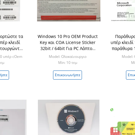
ορτώστε τα
Windows 10 Pro OEM Product
Παράθυρα
πέρ κλειδί
Key και COA License Sticker
υπέρ κλειδί
ιτουργώντας
32bit / 64bit Για PC Λάπτοπ
παράθυρα 1
100% υπέρ
Tablet
λιαν
10 υπέρ cOem
Model: Ολοκαίνουργιο
Model: 
ν
τεμ
Min: 10 τεμ
Mi
ήστε
Επικοινωνήστε
Επι