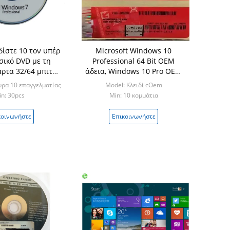
δίστε 10 τον υπέρ
Microsoft Windows 10
ικό DVD με τη
Professional 64 Bit OEM
ρτα 32/64 μπιτ
άδεια, Windows 10 Pro OEM
 μπλε λιανικών
κλειδί προϊόντος 64 Bit
ρα 10 επαγγελματίας
Model: Κλειδί cOem
ιβωτίων
n: 30pcs
Min: 10 κομμάτια
κοινωνήστε
Επικοινωνήστε