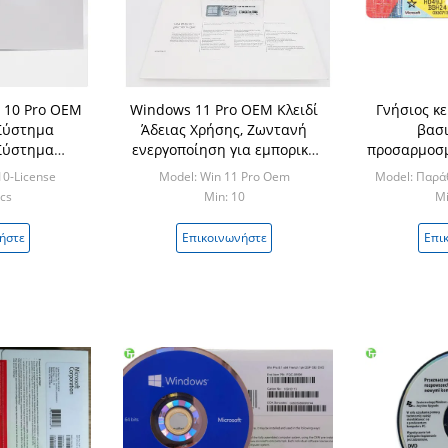
 10 Pro OEM
Windows 11 Pro OEM Κλειδί
Γνήσιος κε
 Σύστημα
Άδειας Χρήσης, Ζωντανή
βασι
 Σύστημα
ενεργοποίηση για εμπορική
προσαρμοσ
δί Προϊόντος
χρήση, Προενεργοποιημένη,
cOem 10 F
10-License
Model: Win 11 Pro Oem
Model: Παρά
συμβατή με το TPM 2.0
ι
cs
Min: 10
Mi
ήστε
Επικοινωνήστε
Επι