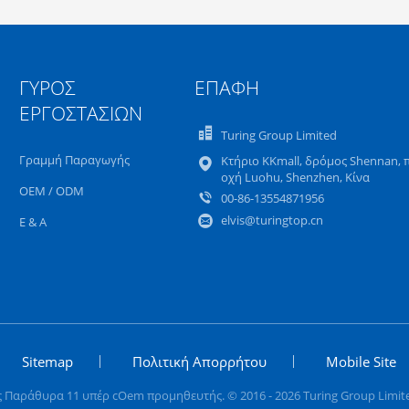
ΓΎΡΟΣ
ΕΠΑΦΉ
ΕΡΓΟΣΤΑΣΊΩΝ
Turing Group Limited
Γραμμή Παραγωγής
Κτήριο KKmall, δρόμος Shennan, 
οχή Luohu, Shenzhen, Κίνα
OEM / ODM
00-86-13554871956
elvis@turingtop.cn
Ε & Α
Sitemap
Πολιτική Απορρήτου
Mobile Site
 Παράθυρα 11 υπέρ cOem προμηθευτής. © 2016 - 2026 Turing Group Limited.