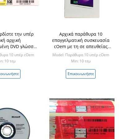
ρδίστε την υπέρ
Αρχικά παράθυρα 10
κή αρχική
επαγγελματική συσκευασία
μένη DVD γλώσσα
cOem με τη σε απευθείας
ranch/Αραβικά/
σύνδεση ενεργοποίηση DVD
θυρα 10 υπέρ cOem
Model: Παράθυρα 10 υπέρ cOem
απωνικά
100%
n: 10 τεμ
Min: 10 τεμ
κοινωνήστε
Επικοινωνήστε