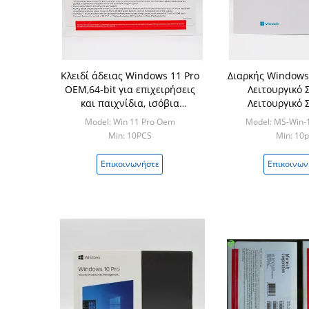
Κλειδί άδειας Windows 11 Pro
Διαρκής Windows
OEM,64-bit για επιχειρήσεις
Λειτουργικό
και παιχνίδια, ισόβια
Λειτουργικό
ενεργοποίηση, βελτιωμένη
Windows 10 Κλει
Model: Win 11 Pro Oem
Model: MS-Win-
ασφάλεια και απόδοση
Min: 10PCS
Min: 10p
Επικοινωνήστε
Επικοινων