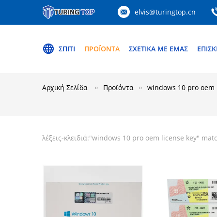
elvis@turingtop.cn
ΣΠΊΤΙ
ΠΡΟΪΌΝΤΑ
ΣΧΕΤΙΚΆ ΜΕ ΕΜΆΣ
ΕΠΙΣΚ
Αρχική Σελίδα
Προϊόντα
windows 10 pro oem l
λέξεις-κλειδιά:"
windows 10 pro oem license key
" mat