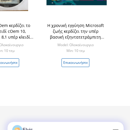
Oem κερδίζει το
Η χρονική εγγύηση Microsoft
ειδί cOem 10,
ζωής κερδίζει την υπέρ
8,1 υπέρ κλειδί
βασική εξηντατετράμπιτη
 πακέτων για το
αγγλική/γαλλική πλήρη
Ολοκαίνουργιο
Model: Ολοκαίνουργιο
 Office το 2010
εκδοχή cOem 10
n: 10 τεμ
Min: 10 τεμ
κοινωνήστε
Επικοινωνήστε
Elvis