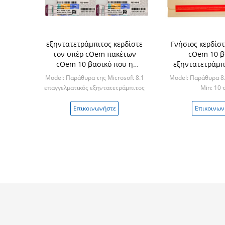
εξηντατετράμπιτος κερδίστε
Γνήσιος κερδίστ
τον υπέρ cOem πακέτων
cOem 10 β
cOem 10 βασικό που η
εξηντατετράμπ
αγγλική εκδοχή ενεργοποιεί
εξουσιοδότηση
Model: Παράθυρα της Microsoft 8.1
Model: Παράθυρα 8
συνολικά την εγγύηση
ζωής έκδοση
επαγγελματικός εξηντατετράμπιτος
Min: 10 
Min: 10pcs
Επικοινωνήστε
Επικοινων