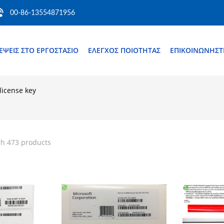
00-86-13554871956
ΈΨΕΙΣ ΣΤΟ ΕΡΓΟΣΤΆΣΙΟ
ΈΛΕΓΧΟΣ ΠΟΙΌΤΗΤΑΣ
ΕΠΙΚΟΙΝΩΝΉΣΤ
icense key
ch 473 products