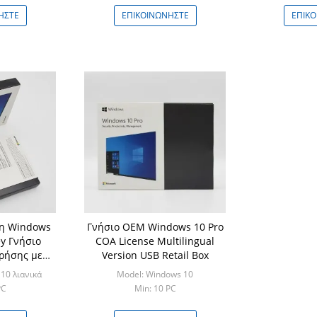
ΉΣΤΕ
ΕΠΙΚΟΙΝΩΝΉΣΤΕ
ΕΠΙΚ
ση Windows
Γνήσιο OEM Windows 10 Pro
ey Γνήσιο
COA License Multilingual
χρήσης με
Version USB Retail Box
κής USB
10 λιανικά
Model: Windows 10
PC
Min: 10 PC