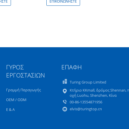
ΉΣΤΕ
ΕΠΙΚΟΙΝΩΝΉΣΤΕ
ΓΎΡΟΣ
ΕΠΑΦΉ
ΕΡΓΟΣΤΑΣΊΩΝ
Turing Group Limited
Γραμμή Παραγωγής
Κτήριο KKmall, δρόμος Shennan, 
οχή Luohu, Shenzhen, Κίνα
OEM / ODM
00-86-13554871956
elvis@turingtop.cn
Ε & Α