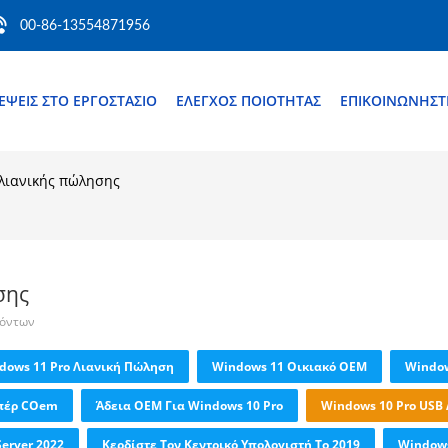
00-86-13554871956
ΈΨΕΙΣ ΣΤΟ ΕΡΓΟΣΤΆΣΙΟ
ΈΛΕΓΧΟΣ ΠΟΙΌΤΗΤΑΣ
ΕΠΙΚΟΙΝΩΝΉΣΤ
λιανικής πώλησης
σης
ϊόντων
dows 11 Pro Λιανική Πώληση
Windows 11 Οικιακό OEM
Window
Υπέρ COem
Άδεια OEM Για Windows 10 Pro
Windows 10 Pro USB
erver 2022
Κερδίστε Τον Κεντρικό Υπολογιστή Το 2019
Windows