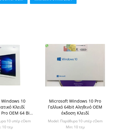
t Windows 10
Microsoft Windows 10 Pro
ατικό Κλειδί
Γαλλικό 64bit Αληθινό OEM
Pro OEM 64 Bit
έκδοση Κλειδί
m Builder
υρα 10 υπέρ cOem
Model: Παράθυρα 10 υπέρ cOem
: 10 τεμ
Min: 10 τεμ