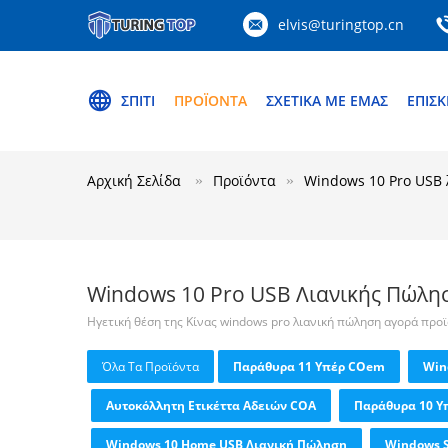
elvis@turingtop.cn
ΣΠΊΤΙ
ΠΡΟΪΌΝΤΑ
ΣΧΕΤΙΚΆ ΜΕ ΕΜΆΣ
ΕΠΙΣΚ
Αρχική Σελίδα
Προϊόντα
Windows 10 Pro USB 
Windows 10 Pro USB Λιανικής Πώλη
Ηγετική θέση της Κίνας windows pro λιανική πώληση αγορά προ
Όλα Τα Προϊόντα
Παράθυρα 11 Υπέρ COem
Win
Αυτοκόλλητη Ετικέττα Αδειών COA
Παράθυρα 10 
Windows 10 Home USB Λιανική Πώληση
Windows S