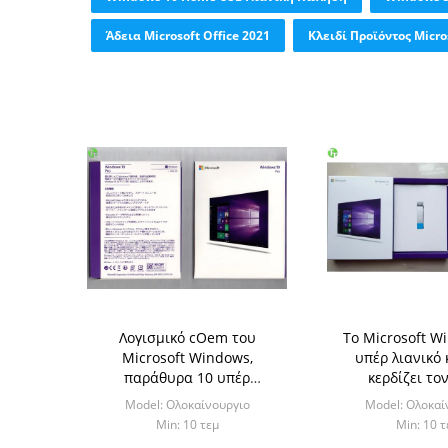
Άδεια Microsoft Office 2021
Κλειδί Προϊόντος Micro
Λογισμικό cOem του
Το Microsoft W
Microsoft Windows,
υπέρ λιανικό 
παράθυρα 10 υπέρ
κερδίζει το
τριανταδυάμπιτο/
τριανταδυά
Model: Ολοκαίνουργιο
Model: Ολοκαί
εξηντατετράμπιτο λιανικό
εξηντατετράμπ
Min: 10 τεμ
Min: 10 τ
κιβώτιο πακέτων
πακέτων