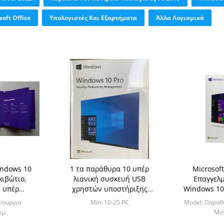
soft Office
Υπολογιστές Και Εξαρτήματα
Άλλα Λογισμικά
indows 10
1 τα παράθυρα 10 υπέρ
Microsof
κιβώτιο,
λιανική συσκευή USB
Επαγγελμ
ν υπέρ
χρηστών υποστήριξης
Windows 10 
μπιτο/
κιβωτίων μεταφορτώνουν
Syste
νουργιο
Min: 10-25 PC
Model: Παράθ
ιτο cOem
εμ
Min
 10