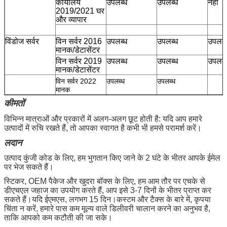
कार्यालय
उपलब्ध
उपलब्ध
नहीं
2019/2021 घर
और व्यापार
एक संदेश छोड़ें
विंडोज सर्वर
विन सर्वर 2016
उपलब्ध
उपलब्ध
उपलब्
मानक/डेटासेंटर
विन सर्वर 2019
उपलब्ध
उपलब्ध
उपलब्
मानक/डेटासेंटर
विन सर्वर 2022
उपलब्ध
उपलब्ध
मानक
कीमतों
विभिन्न मात्राओं और प्रकारों में अलग-अलग छूट होती है: यदि आप हमारे
उत्पादों में रुचि रखते हैं, तो आपका स्वागत है कभी भी हमसे परामर्श करें।
लदान
उत्पाद कुंजी कोड के लिए, हम भुगतान किए जाने के 2 घंटे के भीतर आपके ईमेल
पर भेज सकते हैं।
स्टिकर, OEM पैकेज और खुदरा बॉक्स के लिए, हम आम तौर पर एचके से
डीएचएल जहाज का उपयोग करते हैं, आप इसे 3-7 दिनों के भीतर प्राप्त कर
सकते हैं।यदि ईएमएस, लगभग 15 दिन।कस्टम और टैक्स के बारे में, कृपया
चिंता न करें, हमारे पास कम मूल्य वाले डिलीवरी चालान करने का अनुभव है,
प्रस्तुत
ताकि आपको कम कटौती की जा सके।