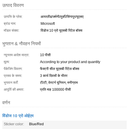
उत्पाद विवरण
उत्पत्ति के प्लेस:
आयरलैंड/जर्मनी/तुर्की/सिंगापुर/यूएसए
ब्रांड नाम:
Microsoft
मॉडल संख्या:
विंडोज 10 प्रो यूएसबी रिटेल बॉक्स
भुगतान & नौवहन नियमों
न्यूनतम आदेश मात्रा:
10 पीसी
मूल्य:
According to your product and quantity
पैकेजिंग विवरण:
फैक्टरी सील यूएसबी रिटेल बॉक्स
प्रसव के समय:
3 कार्य दिवसों के भीतर
भुगतान शर्तें:
टी/टी, वेस्टर्न यूनियन, मनीग्राम
आपूर्ति की क्षमता:
प्रति माह 100000 पीसी
वर्णन
विंडोज 10 प्रो ओईएम
Sticker color:
Blue/Red