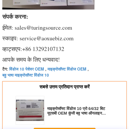
संपर्क करना:
ईमेल: sales@turingsource.com
स्काइप: service@aoxuebiz.com
व्हाट्सएप:+86 13292107132
आपके समय के लिए धन्यवाद!
विंडोज 10 पेशेवर OEM
माइक्रोसॉफ्ट विंडोज OEM
टैग:
,
,
बहु भाषा माइक्रोसॉफ्ट विंडोज 10
सबसे उत्तम प्रतिदान प्राप्त करें
माइक्रोसॉफ्ट विंडोज 10 प्रो 64/32 बिट
यूएसबी OEM कुंजी बहु भाषा ऑनलाइन
नवीनतम संस्करण