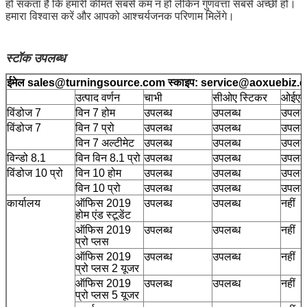
हो सकता है कि हमारी कीमत सबसे कम न हो लेकिन गुणवत्ता सबसे अच्छी हो।
हमारा विश्वास करें और आपको आश्चर्यजनक परिणाम मिलेंगे।
स्टॉक उपलब्ध
ईमेल sales@turningsource.com स्काइप: service@aoxuebiz.
उत्पाद वर्णन
चाभी
सीओए स्टिकर
ओईएम
विंडोज 7
विन 7 होम
उपलब्ध
उपलब्ध
उपलब्
विंडोज 7
विन 7 प्रो
उपलब्ध
उपलब्ध
उपलब्
विन 7 अल्टीमेट
उपलब्ध
उपलब्ध
उपलब्
विन्डो 8.1
विन विन 8.1 प्रो
उपलब्ध
उपलब्ध
उपलब्
विंडोज 10 प्रो
विन 10 होम
उपलब्ध
उपलब्ध
उपलब्
विन 10 प्रो
उपलब्ध
उपलब्ध
उपलब्
कार्यालय
ऑफिस 2019
उपलब्ध
उपलब्ध
नहीं
होम एंड स्टूडेंट
ऑफिस 2019
उपलब्ध
उपलब्ध
नहीं
प्रो प्लस
ऑफिस 2019
उपलब्ध
उपलब्ध
नहीं
प्रो प्लस 2 यूजर
ऑफिस 2019
उपलब्ध
उपलब्ध
नहीं
प्रो प्लस 5 यूजर