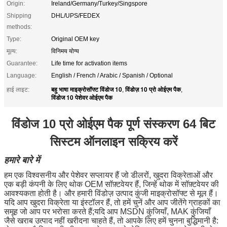
Origin:
Ireland/Germany/Turkey/Singspore
Shipping
DHL/UPS/FEDEX
methods:
Type:
Original OEM key
मूल्य:
विनिमय योग्य
Guarantee:
Life time for activation items
Language:
English / French / Arabic / Spanish / Optional
बहु भाषा माइक्रोसॉफ्ट विंडोज 10
विंडोज़ 10 प्रो ओईएम पैक
हाई लाइट:
,
,
विंडोज 10 पेशेवर ओईएम पैक
विंडोज 10 प्रो ओईएम पैक पूर्ण संस्करण 64 बिट
सिस्टम ऑनलाइन सक्रिय करें
हमारे बारे में
हम एक विश्वसनीय और पेशेवर सप्लायर हैं जो डीलरों, खुदरा विक्रेताओं और
एक बड़ी कंपनी के लिए थोक OEM सॉफ़्टवेयर हैं, जिन्हें थोक में सॉफ़्टवेयर की
आवश्यकता होती है। और हमारी विंडोज़ उत्पाद कुंजी माइक्रोसॉफ्ट से मूल हैं।
यदि आप खुदरा विक्रेता या इंस्टॉलर हैं, तो हमें चुनें और आप जीतेंगे ग्राहकों का
समूह जो आप पर भरोसा करते हैं;यदि आप MSDN कुंजियाँ, MAK कुंजियाँ
जैसे खराब उत्पाद नहीं खरीदना चाहते हैं, तो आपके लिए हमें चुनना बुद्धिमानी है: