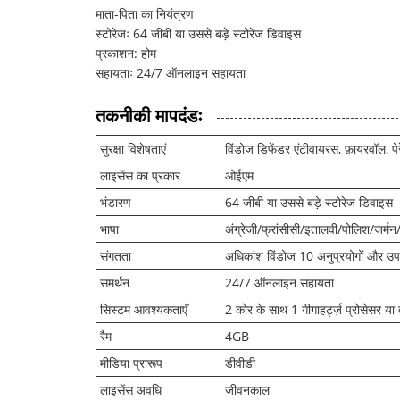
माता-पिता का नियंत्रण
स्टोरेजः 64 जीबी या उससे बड़े स्टोरेज डिवाइस
प्रकाशन: होम
सहायताः 24/7 ऑनलाइन सहायता
तकनीकी मापदंडः
सुरक्षा विशेषताएं
विंडोज डिफेंडर एंटीवायरस, फ़ायरवॉल, पे
लाइसेंस का प्रकार
ओईएम
भंडारण
64 जीबी या उससे बड़े स्टोरेज डिवाइस
भाषा
अंग्रेजी/फ्रांसीसी/इतालवी/पोलिश/जर्मन
संगतता
अधिकांश विंडोज 10 अनुप्रयोगों और उप
समर्थन
24/7 ऑनलाइन सहायता
सिस्टम आवश्यकताएँ
2 कोर के साथ 1 गीगाहर्ट्ज़ प्रोसेसर या
रैम
4GB
मीडिया प्रारूप
डीवीडी
लाइसेंस अवधि
जीवनकाल