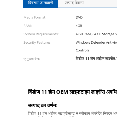
विस्तार जानकारी
उत्पाद विवरण
Media Format:
DVD
RAM:
4GB
System Requirements:
4 GB RAM, 64 GB Storage 
Security Features:
Windows Defender Antivirus
Controls
विंडोज 11 होम ओईएम लाइसेंस
प्रमुखता देना:
,
विंडोज 11 होम OEM लाइफटाइम लाइसेंस अवधि क
उत्पाद का वर्णन:
विंडोज 11 होम ओईएम, माइक्रोसॉफ्ट से नवीनतम ऑपरेटिंग सिस्टम आपके