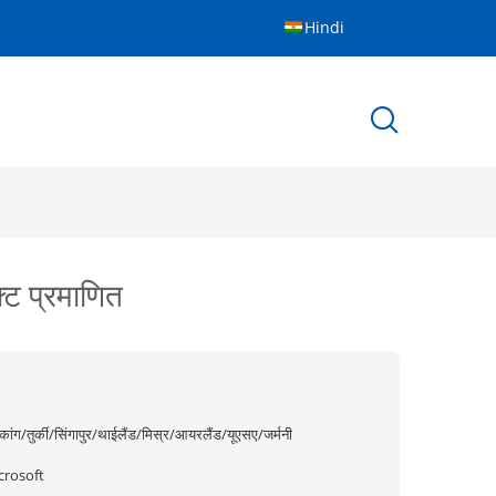
Hindi
्ट प्रमाणित
गकांग/तुर्की/सिंगापुर/थाईलैंड/मिस्र/आयरलैंड/यूएसए/जर्मनी
crosoft