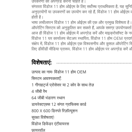
उपकरणों को अपग्रेड करना चाहते हैं।
संगतता विंडोज 11 होम ओईएम के लिए सर्वोच्च प्राथमिकता है, यह स
अनुप्रयोगों या उपकरणों का उपयोग कर रहे हैं, विंडोज 11 होम ओईएम क
होती है।
भाषा लचीलापन विंडोज 11 होम ओईएम की एक और प्रमुख विशेषता है। अ
ऑपरेटिंग सिस्टम को अनुकूलित कर सकते हैं, आपके समग्र उपयोगकर्ता
आज ही विंडोज 11 होम ओईएम में अपग्रेड करें और माइक्रोसॉफ्ट के नवी
विंडोज 11 घर कार्यालय सेटअप स्थापित, विंडोज 11 होम OEM प्रदर्श
संक्षेप में, विंडोज 11 होम ओईएम एक विश्वसनीय और कुशल ऑपरेटिंग 
लिए डीवीडी मीडिया प्रारूप. विंडोज 11 होम ओईएम पर अपग्रेड करें औ
विशेषताएं:
उत्पाद का नामः विंडोज 11 होम OEM
सिस्टम आवश्यकताएँ:
1 गीगाहर्ट्ज प्रोसेसर या 2 कोर के साथ तेज़
4 जीबी रैम
64 जीबी भंडारण स्थान
डायरेक्टएक्स 12 संगत ग्राफिक्स कार्ड
800 X 600 डिस्प्ले रिज़ॉल्यूशन
सुरक्षा विशेषताएंः
विंडोज डिफेंडर एंटीवायरस
फ़ायरवॉल