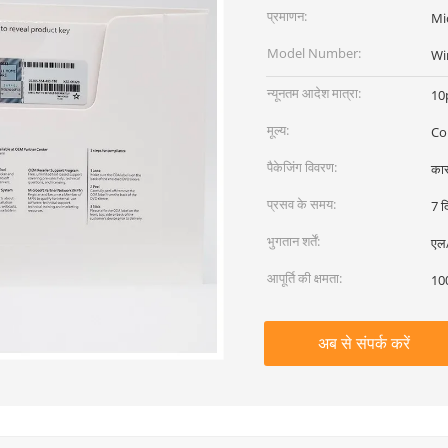
प्रमाणन:
Mi
Model Number:
Wi
न्यूनतम आदेश मात्रा:
10
मूल्य:
Co
पैकेजिंग विवरण:
का
प्रसव के समय:
7 द
भुगतान शर्तें:
एल/
आपूर्ति की क्षमता:
100
अब से संपर्क करें