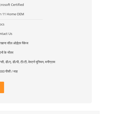
crosoft Certified
n 11 Home OEM
pcs
ntact Us
रखाना सील ओईएम पैकेज
िनों के भीतर
सी, डी/ए, डी/पी, टी/टी, वेस्टर्न यूनियन, मनीग्राम
00 पीसी / माह