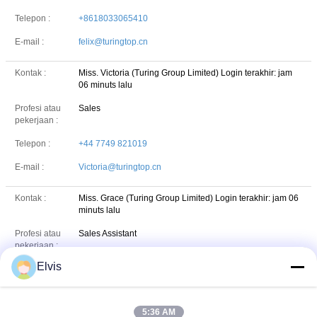
Telepon :
+8618033065410
E-mail :
felix@turingtop.cn
Kontak :
Miss. Victoria (Turing Group Limited)
Login terakhir: jam
06 minuts lalu
Profesi atau
Sales
pekerjaan :
Telepon :
+44 7749 821019
E-mail :
Victoria@turingtop.cn
Kontak :
Miss. Grace (Turing Group Limited)
Login terakhir: jam 06
minuts lalu
Profesi atau
Sales Assistant
pekerjaan :
Elvis
Telepon :
+86 19517906774
E-mail :
turingsources@gmail.com
5:36 AM