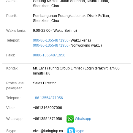
Alamat:
Gedung KKmall, Jalan Shennan, Distrik Luohu,
Shenzhen, Cina
Pabrik:
Pembangunan Perangkat Lunak, Distrik Fu'tian,
Shenzhen, Cina
Waktu kerja:
9:00-22:00 ( Waktu Beijing)
Telepon:
000-86-13554871956
(Waktu kerja)
000-86-13554871956
(Nonworking waktu)
Faks:
0086-13554871956
Kontak :
Mr. Elvis (Turing Group Limited)
Login terakhir: jam 06
minuts lalu
Profesi atau
Sales Director
pekerjaan :
Telepon :
+86 13554871956
Viber :
+8613168007006
+8613554871956
Whatsapp
Whatsapp :
Tinggalkan pesan
elvis@turingtop.cn
skype
Skype :