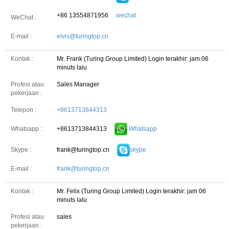
Kami akan segera menghubungi
+86 13554871956
wechat
WeChat :
Anda kembali!
E-mail :
elvis@turingtop.cn
Kontak :
Mr. Frank (Turing Group Limited)
Login terakhir: jam 06
minuts lalu
Profesi atau
Sales Manager
pekerjaan :
Telepon :
+8613713844313
+8613713844313
Whatsapp
Whatsapp :
frank@turingtop.cn
skype
Skype :
E-mail :
frank@turingtop.cn
Kontak :
Mr. Felix (Turing Group Limited)
Login terakhir: jam 06
minuts lalu
Kirimkan
Profesi atau
sales
pekerjaan :