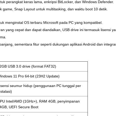
tuk perangkat keras lama, enkripsi BitLocker, dan Windows Defender.
 game, Snap Layout untuk multitasking, dan waktu boot 10 detik.
tuk menginstal OS terbaru Microsoft pada PC yang kompatibel.
yang cepat dan dapat diandalkan, USB drive ini termasuk lisensi yan
ama.
jang, sementara fitur seperti dukungan aplikasi Android dan integras
2GB USB 3.0 drive (format FAT32)
indows 11 Pro 64-bit (23H2 Update)
isensi seumur hidup (penggunaan PC tunggal per
nstalasi)
PU Intel/AMD (1GHz+), RAM 4GB, penyimpanan
4GB, UEFI Secure Boot