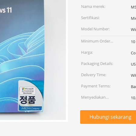
Nama merek:
M
Sertifikasi:
Mi
Model Number:
Wi
Minimum Order
10
Quantity:
Harga:
Co
Packaging Details:
US
Delivery Time:
Wi
Payment Terms:
Ba
Menyediakan
10
kemampuan:
Hubungi sekarang