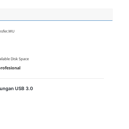
nsfer,WU
ilable Disk Space
rofesional
ukungan USB 3.0