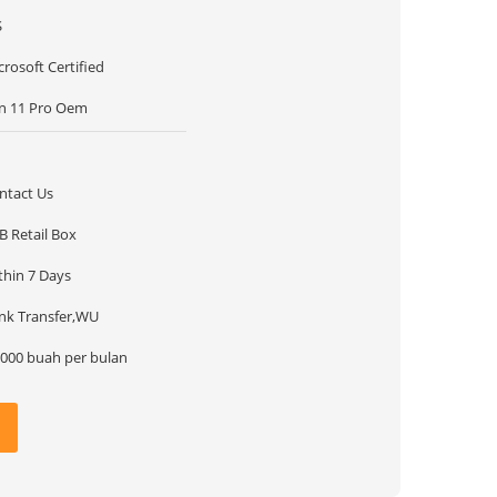
S
crosoft Certified
n 11 Pro Oem
ntact Us
B Retail Box
thin 7 Days
nk Transfer,WU
.000 buah per bulan