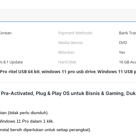
 Korean
Payment Methods:
Bank Tra
Media Device:
DVD
Bitlocker:
Yes
s 8.1 Update
Hard Disk:
16 GB Ava
ro ritel USB 64 bit
windows 11 pro usb drive
Windows 11 USB p
,
,
 ️ Pra-Activated, Plug & Play OS untuk Bisnis & Gaming, D
tan (tidak perlu diunduh).
 Windows 11 Pro dalam 1 klik.
tal bersih diperlukan untuk setiap perangkat).