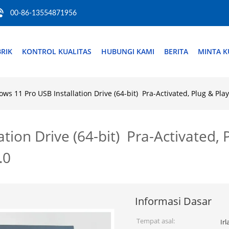
00-86-13554871956
RIK
KONTROL KUALITAS
HUBUNGI KAMI
BERITA
MINTA K
ws 11 Pro USB Installation Drive (64-bit) ️ Pra-Activated, Plug & 
ion Drive (64-bit) ️ Pra-Activated, 
.0
Informasi Dasar
Tempat asal:
Ir