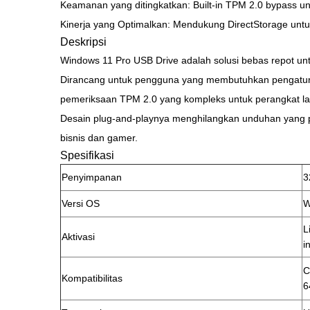
Keamanan yang ditingkatkan: Built-in TPM 2.0 bypass un
Kinerja yang Optimalkan: Mendukung DirectStorage untuk
Deskripsi
Windows 11 Pro USB Drive adalah solusi bebas repot un
Dirancang untuk pengguna yang membutuhkan pengaturan 
pemeriksaan TPM 2.0 yang kompleks untuk perangkat l
Desain plug-and-playnya menghilangkan unduhan yang pan
bisnis dan gamer.
Spesifikasi
Penyimpanan
3
Versi OS
W
L
Aktivasi
i
C
Kompatibilitas
6