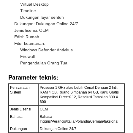
Virtual Desktop
Timeline
Dukungan layar sentuh
Dukungan: Dukungan Online 24/7
Jenis lisensi: OEM
Edisi: Rumah
Fitur keamanan:
Windows Defender Antivirus
Firewall
Pengendalian Orang Tua
Tinggalkan pesan
Parameter teknis:
Kami akan segera menghubungi
Persyaratan
Prosesor 1 GHz atau Lebih Cepat Dengan 2 Inti,
Sistem
RAM 4 GB, Ruang Simpanan 64 GB, Kartu Grafis
Anda kembali!
Kompatibel DirectX 12, Resolusi Tampilan 800 X
600
Jenis Lisensi
OEM
Bahasa
Bahasa
Inggris/Perancis/Italia/Polandia/Jerman/faksional
Dukungan
Dukungan Online 24/7