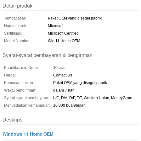
Detail produk
Tempat asal:
Paket OEM yang disegel pabrik
Nama merek:
Microsoft
Sertifikasi:
Microsoft Certified
Model Number:
Win 11 Home OEM
Syarat-syarat pembayaran & pengiriman
Kuantitas min Order:
10 pcs
Harga:
Contact Us
Kemasan rincian:
Paket OEM yang disegel pabrik
Waktu pengiriman:
dalam 7 hari
Syarat-syarat pembayaran:
L/C, D/A, D/P, T/T, Western Union, MoneyGram
Menyediakan kemampuan:
10.000 buah/bulan
Deskripsi
Windows 11 Home OEM