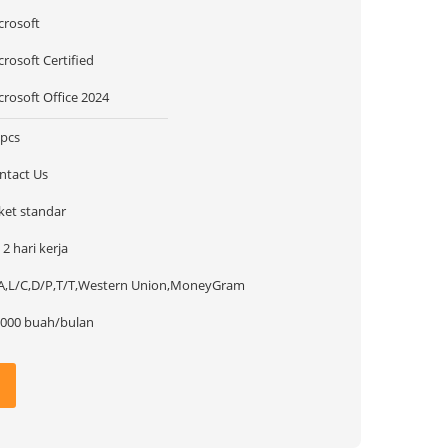
crosoft
crosoft Certified
crosoft Office 2024
 pcs
ntact Us
ket standar
 2 hari kerja
A,L/C,D/P,T/T,Western Union,MoneyGram
.000 buah/bulan