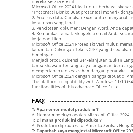
mereka secara efektif.
Microsoft Office 2024 ideal untuk berbagai skenari
1Presentasi Bisnis: Buat presentasi menarik deng
2. Analisis data: Gunakan Excel untuk menganal
keputusan yang tepat.
3. Penciptaan dokumen: Dengan Word, Anda dapat
4. Komunikasi email: Mengelola email Anda secar
kerja dan klien.
Microsoft Office 2024 Proses aktivasi mulus, m
kerumitan.Dukungan Teknis 24/7 yang disediaka
bimbingan.
Menjadi produk Lisensi Berkelanjutan (Bukan La
tanpa khawatir tentang biaya langganan berulang
mempertahankan keakraban dengan perangkat lu
Microsoft Office 2024 dengan bangga dibuat di Am
The platform compatibility with Windows 11/10 (64
functionalities of this advanced Office Suite.
FAQ:
T: Apa nomor model produk ini?
A: Nomor modelnya adalah Microsoft Office 2024.
T: Di mana produk ini diproduksi?
A: Produk ini diproduksi di Amerika Serikat, Hong 
T: Dapatkah saya menginstal Microsoft Office 2