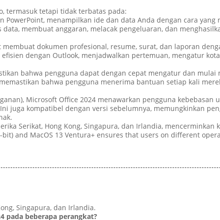
o, termasuk tetapi tidak terbatas pada:
an PowerPoint, menampilkan ide dan data Anda dengan cara yang m
isis data, membuat anggaran, melacak pengeluaran, dan menghasi
 membuat dokumen profesional, resume, surat, dan laporan den
a efisien dengan Outlook, menjadwalkan pertemuan, mengatur kot
emastikan bahwa pengguna dapat dengan cepat mengatur dan mulai
n memastikan bahwa pengguna menerima bantuan setiap kali me
ngganan), Microsoft Office 2024 menawarkan pengguna kebebasan 
.Ini juga kompatibel dengan versi sebelumnya, memungkinkan pen
nak.
erika Serikat, Hong Kong, Singapura, dan Irlandia, mencerminkan 
-bit) and MacOS 13 Ventura+ ensures that users on different opera
Kong, Singapura, dan Irlandia.
024 pada beberapa perangkat?