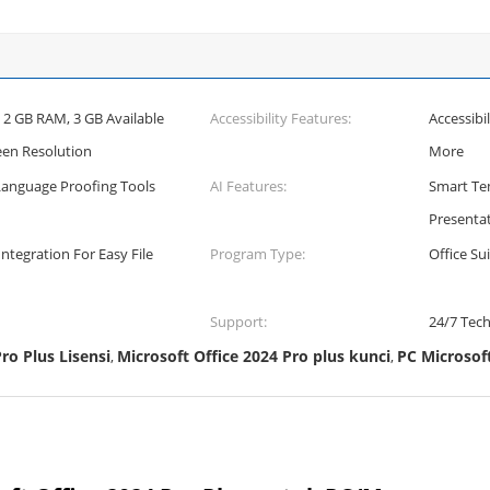
 2 GB RAM, 3 GB Available
Accessibility Features:
Accessibi
een Resolution
More
Language Proofing Tools
AI Features:
Smart Tem
Presenta
ntegration For Easy File
Program Type:
Office Su
Support:
24/7 Tech
ro Plus Lisensi
Microsoft Office 2024 Pro plus kunci
PC Microsoft
,
,