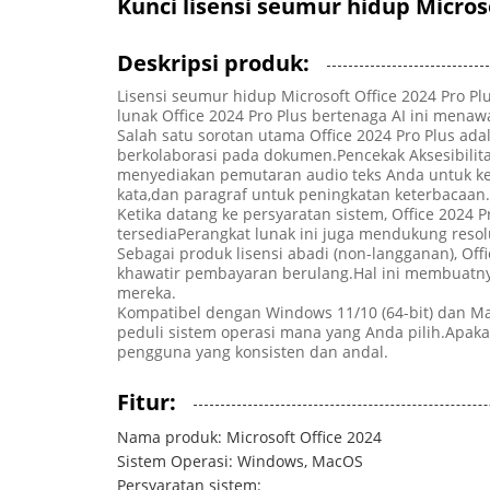
Kunci lisensi seumur hidup Micros
Deskripsi produk:
Lisensi seumur hidup Microsoft Office 2024 Pro P
lunak Office 2024 Pro Plus bertenaga AI ini mena
Salah satu sorotan utama Office 2024 Pro Plus a
berkolaborasi pada dokumen.Pencekak Aksesibilit
menyediakan pemutaran audio teks Anda untuk ke
kata,dan paragraf untuk peningkatan keterbacaan.
Ketika datang ke persyaratan sistem, Office 2024
tersediaPerangkat lunak ini juga mendukung resolu
Sebagai produk lisensi abadi (non-langganan), O
khawatir pembayaran berulang.Hal ini membuatnya 
mereka.
Kompatibel dengan Windows 11/10 (64-bit) dan MacO
peduli sistem operasi mana yang Anda pilih.Apak
pengguna yang konsisten dan andal.
Fitur:
Nama produk: Microsoft Office 2024
Sistem Operasi: Windows, MacOS
Persyaratan sistem: