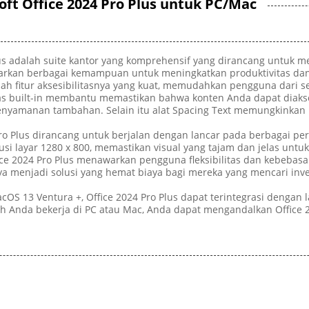
oft Office 2024 Pro Plus untuk PC/Mac
lus adalah suite kantor yang komprehensif yang dirancang untuk 
warkan berbagai kemampuan untuk meningkatkan produktivitas dan 
dalah fitur aksesibilitasnya yang kuat, memudahkan pengguna da
as built-in membantu memastikan bahwa konten Anda dapat diakse
nyamanan tambahan. Selain itu alat Spacing Text memungkinkan 
 Pro Plus dirancang untuk berjalan dengan lancar pada berbagai pe
si layar 1280 x 800, memastikan visual yang tajam dan jelas untu
ffice 2024 Pro Plus menawarkan pengguna fleksibilitas dan kebeb
menjadi solusi yang hemat biaya bagi mereka yang mencari investa
S 13 Ventura +, Office 2024 Pro Plus dapat terintegrasi dengan l
ah Anda bekerja di PC atau Mac, Anda dapat mengandalkan Office