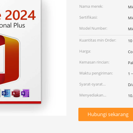
Nama merek:
Mi
Sertifikasi:
Mi
Model Number:
Mi
Kuantitas min Order:
10
Harga:
Co
Kemasan rincian:
Pa
Waktu pengiriman:
1 ~
Syarat-syarat
D/
pembayaran:
Menyediakan
10
kemampuan:
Hubungi sekarang