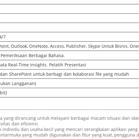
4/7
oint, Outlook, OneNote, Access, Publisher, Skype Untuk Bisnis, On
t Pemeriksaan Berbagai Bahasa.
ta Real-Time Insights. Pelatih Presentasi
 dan SharePoint untuk berbagi dan kolaborasi file yang mudah
(Bukan Langganan)
bit)
una yang dirancang untuk melayani berbagai macam situasi dan ske
tas dan efisiensi.
k individu dan usaha kecil yang mencari serangkaian aplikasi y
n antarmuka yang mudah digunakan dan fitur yang kuat, pengguna