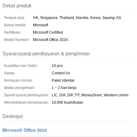
Detail produk
Tempat asal:
HK, Singapura, Thailand, Irlandia, Korea, Jepang, AS
Nama merek:
Microsoft
Sertifikasi:
Microsoft Certified
Model Number:
Microsoft Office 2024
Syarat-syarat pembayaran & pengiriman
Kuantitas min Order:
10 pcs
Harga:
Contact Us
Kemasan rincian:
Paket standar
Waktu pengiriman:
1 ~ 2 hari kerja
Syarat-syarat pembayaran:
L/C, D/A, D/P, T/T, MoneyGram, Western Union
Menyediakan kemampuan:
10.000 buah/bulan
Deskripsi
Microsoft Office 2024