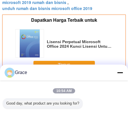
microsoft 2019 rumah dan bisnis
,
unduh rumah dan bisnis microsoft office 2019
Dapatkan Harga Terbaik untuk
Lisensi Perpetual Microsoft
Office 2024 Kunci Lisensi Untuk
Windows, Mac Dan Linux
Terus
Grace
Microsoft Office 2024
Lebih
10:54 AM
Good day, what product are you looking for?
Kunci Office 2024
Genuine Microsoft
Buy Microsoft
Microsoft
Home and
Office 2024
Office 2024
2024 Pro
Business Aktivasi
Professional Plus
Professional Plus
Lifetime 
Akun Microsoft
1 PC Lifetime
Digital Bind Key
Account K