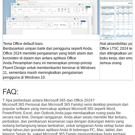
Tema Office default baru
Alat aksesibilitas yan
Berdasarkan umpan balik dari pengguna seperti Anda,
Office LTSC 2024 te
Office 2024 memiliki pengalaman yang lebih alami dan
dan ditingkatkan unt
konsisten di dalam dan antara aplikasi Office
buku kerja, dan emai
Anda.Penampilan baru ini menerapkan prinsip-prinsip
semua orang.
Fluent Design untuk memberikanIni bersinar di Windows
11, sementara masih meningkatkan pengalaman
pengguna di Windows 10.
FAQ:
T: Apa perbedaan antara Microsoft 365 dan Office 2024?
Microsoft 365 Personal dan Microsoft 365 Family) versi desktop premium dari
popular software yang mencakup aplikasi Microsoft 365 seperti Word,
PowerPoint, Excel, dan Outlook,Anda juga mendapatkan ruang pada file
secara real time, Dengan langganan. Anda akan selalu memiliki fitur terbaru,
perbaikan, dan pembaruan keamanan saja dengan dukungan teknis yang
sedang berlangsung tanpa tambahan, untuk langganan Anda setiap bulan atau
setiap tahun,dan gunakan aplikasi Anda di beberapa PC, Mac, tablet, dan
telepon.Selain itu, paket Microsoft 365 Family memungkinkan Anda berbagi