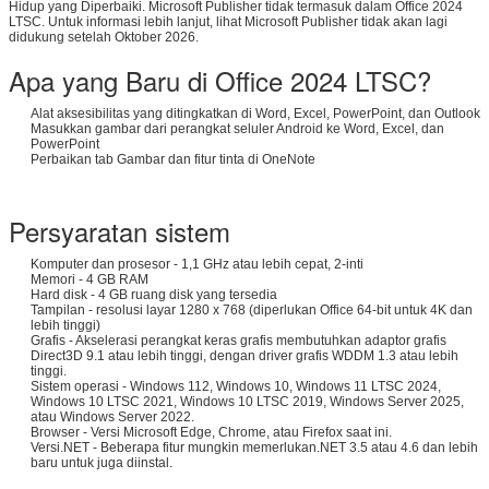
Hidup yang Diperbaiki. Microsoft Publisher tidak termasuk dalam Office 2024
LTSC. Untuk informasi lebih lanjut, lihat Microsoft Publisher tidak akan lagi
didukung setelah Oktober 2026.
Apa yang Baru di Office 2024 LTSC?
Alat aksesibilitas yang ditingkatkan di Word, Excel, PowerPoint, dan Outlook
Masukkan gambar dari perangkat seluler Android ke Word, Excel, dan
PowerPoint
Tinggalkan pesan
Perbaikan tab Gambar dan fitur tinta di OneNote
Kami akan segera menghubungi
Persyaratan sistem
Anda kembali!
Komputer dan prosesor - 1,1 GHz atau lebih cepat, 2-inti
Memori - 4 GB RAM
Hard disk - 4 GB ruang disk yang tersedia
Tampilan - resolusi layar 1280 x 768 (diperlukan Office 64-bit untuk 4K dan
lebih tinggi)
Grafis - Akselerasi perangkat keras grafis membutuhkan adaptor grafis
Direct3D 9.1 atau lebih tinggi, dengan driver grafis WDDM 1.3 atau lebih
tinggi.
Sistem operasi - Windows 112, Windows 10, Windows 11 LTSC 2024,
Windows 10 LTSC 2021, Windows 10 LTSC 2019, Windows Server 2025,
atau Windows Server 2022.
Browser - Versi Microsoft Edge, Chrome, atau Firefox saat ini.
Versi.NET - Beberapa fitur mungkin memerlukan.NET 3.5 atau 4.6 dan lebih
baru untuk juga diinstal.