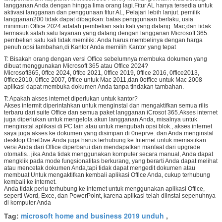
langganan Anda dengan hingga lima orang lagi.Fitur AL hanya tersedia untuk
aktivasi langganan dan penggunaan fitur AL, Pelajari lebih lanjut. pemilik
langganan200 tidak dapat dibagikan: batas penggunaan berlaku, usia
minimum Office 2024 adalah pembelian satu kali yang datang. Mac,dan tidak
termasuk salah satu layanan yang datang dengan langganan Microsoft 365.
pembelian satu kali tidak memiliki: Anda harus membelinya dengan harga
penuh.opsi tambahan,di Kantor Anda memilih Kantor yang tepat
T: Bisakah orang dengan versi Office sebelumnya membuka dokumen yang
dibuat menggunakan Microsoft 365 atau Office 2024?
Microsoft365, 0ffce 2024, 0ffce 2021, 0ffice 2019, 0ffice 2016, 0ffice2013,
0ffice2010, 0ffice 2007, 0ffice untuk Mac 2011,dan 0office untuk Mac 2008
aplikasi dapat membuka dokumen Anda tanpa tindakan tambahan.
T: Apakah akses internet diperlukan untuk kantor?
Akses intermit diperintahkan untuk menginstal dan mengaktifkan semua rilis
terbaru dari suite Office dan semua paket langganan iCrosot 365.Akses internet
juga diperlukan untuk mengelola akun langganan Anda, misalnya untuk
menginstal aplikasi di PC lain atau untuk mengubah opsi blok., akses internet
saya juga akses ke dokumen yang disimpan di 0neprve. dan Anda menginstal
desktop OneDive.Anda juga harus terhubung ke Internet untuk memastikan
versi Anda dari Office diperbarui dan mendapatkan manfaat dari upgrade
otomatis.. jika Anda tidak menggunakan komputer secara manual, Anda dapat
mengklik pada mode fungsionalitas berkurang, yang berarti Anda dapat melihat
atau mencetak dokumen Anda,tapi tidak dapat mengedit dokumen atau
membuat Untuk mengaktifkan kembali aplikasi Office Anda, cukup terhubung
kembali ke internet.
Anda tidak perlu terhubung ke internet untuk menggunakan aplikasi Office,
seperti Word, Exce, dan PowerPoint, karena aplikasi telah diinstal sepenuhnya
di komputer Anda
microsoft home and business 2019 unduh
Tag:
,