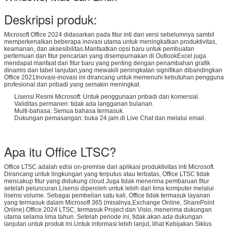
Deskripsi produk:
Microsoft Office 2024 didasarkan pada fitur inti dari versi sebelumnya sambil
memperkenalkan beberapa inovasi utama untuk meningkatkan produktivitas,
keamanan, dan aksesibilitas.Manfaatkan opsi baru untuk pembuatan
pertemuan dan fitur pencarian yang disempurnakan di OutlookExcel juga
mendapat manfaat dari fitur baru yang penting dengan penambahan grafik
dinamis dan tabel lanjutan,yang mewakili peningkatan signifikan dibandingkan
Office 2021Inovasi-inovasi ini dirancang untuk memenuhi kebutuhan pengguna
profesional dan pribadi yang semakin meningkat.
Lisensi Resmi Microsoft: Untuk penggunaan pribadi dan komersial.
Validitas permanen: tidak ada langganan bulanan.
Multi-bahasa: Semua bahasa termasuk.
Dukungan pemasangan: buka 24 jam di Live Chat dan melalui email.
Apa itu Office LTSC?
Office LTSC adalah edisi on-premise dari aplikasi produktivitas inti Microsoft.
Dirancang untuk lingkungan yang terputus atau terbatas, Office LTSC tidak
mencakup fitur yang didukung cloud.Juga tidak menerima pembaruan fitur
setelah peluncuran.Lisensi diperoleh untuk lebih dari lima komputer melalui
lisensi volume. Sebagai pembelian satu kali, Office tidak termasuk layanan
yang termasuk dalam Microsoft 365 (misalnya,Exchange Online, SharePoint
Online).Office 2024 LTSC, termasuk Project dan Visio, menerima dukungan
utama selama lima tahun. Setelah periode ini, tidak akan ada dukungan
lanjutan untuk produk ini.Untuk informasi lebih lanjut, lihat Kebijakan Siklus