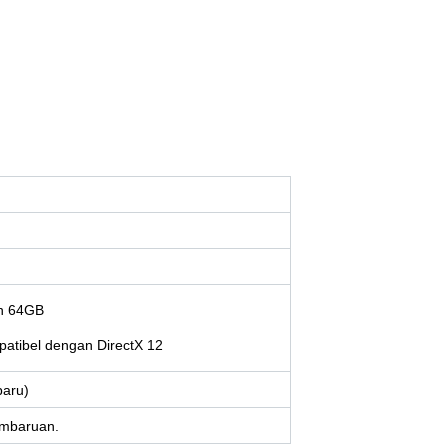
an 64GB
atibel dengan DirectX 12
baru)
pembaruan.