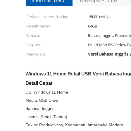
Informasi Detail
Deskripsi Produk
Frekuensi memori video:
15000 (MHz)
Penyimpanan:
64GB
Bahasa:
Bahasa Inggris, Prancis, J
Ekspres:
DHL/EMS/UPS/Fedex/T
Versi Bahasa Inggris
Menyoroti:
Windows 11 Home Retail USB Versi Bahasa Ingg
Detail Cepat
OS: Windows 11 Home
Media: USB Drive
Bahasa: Inggris
Lisensi: Retail (Penuh)
Fokus: Produktivitas, Keamanan, Antarmuka Modern