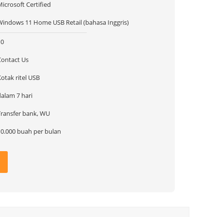
icrosoft Certified
Windows 11 Home USB Retail (bahasa Inggris)
10
Contact Us
otak ritel USB
dalam 7 hari
Transfer bank, WU
10.000 buah per bulan