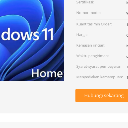
Sertifikasi:
M
Nomor model:
Kuantitas min Order:
Harga:
Kemasan rincian:
K
Waktu pengiriman:
Syarat-syarat pembayaran:
Menyediakan kemampuan:
Hubungi sekarang