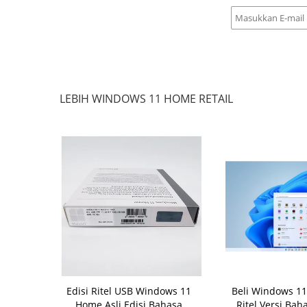
LEBIH WINDOWS 11 HOME RETAIL
i USB Resmi
Edisi Ritel USB Windows 11
Beli Windows 1
ome Bahasa
Home Asli Edisi Bahasa
Ritel Versi Bah