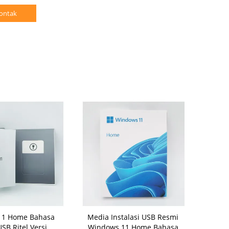
ontak
11 Home Bahasa
Media Instalasi USB Resmi
Edisi Ritel
USB Ritel Versi
Windows 11 Home Bahasa
Home Asli