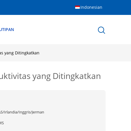
Indonesian
UTIPAN
as yang Ditingkatkan
ktivitas yang Ditingkatkan
AS/Irlandia/Inggris/Jerman
MS