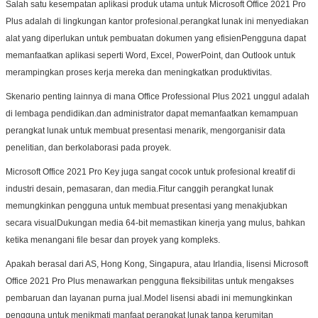
Salah satu kesempatan aplikasi produk utama untuk Microsoft Office 2021 Pro
Plus adalah di lingkungan kantor profesional.perangkat lunak ini menyediakan
alat yang diperlukan untuk pembuatan dokumen yang efisienPengguna dapat
memanfaatkan aplikasi seperti Word, Excel, PowerPoint, dan Outlook untuk
merampingkan proses kerja mereka dan meningkatkan produktivitas.
Kirimkan
Skenario penting lainnya di mana Office Professional Plus 2021 unggul adalah
di lembaga pendidikan.dan administrator dapat memanfaatkan kemampuan
perangkat lunak untuk membuat presentasi menarik, mengorganisir data
penelitian, dan berkolaborasi pada proyek.
Microsoft Office 2021 Pro Key juga sangat cocok untuk profesional kreatif di
industri desain, pemasaran, dan media.Fitur canggih perangkat lunak
memungkinkan pengguna untuk membuat presentasi yang menakjubkan
secara visualDukungan media 64-bit memastikan kinerja yang mulus, bahkan
ketika menangani file besar dan proyek yang kompleks.
Apakah berasal dari AS, Hong Kong, Singapura, atau Irlandia, lisensi Microsoft
Office 2021 Pro Plus menawarkan pengguna fleksibilitas untuk mengakses
pembaruan dan layanan purna jual.Model lisensi abadi ini memungkinkan
pengguna untuk menikmati manfaat perangkat lunak tanpa kerumitan