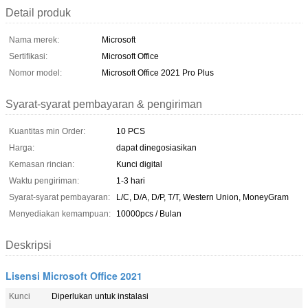
Detail produk
Nama merek:
Microsoft
Sertifikasi:
Microsoft Office
Nomor model:
Microsoft Office 2021 Pro Plus
Syarat-syarat pembayaran & pengiriman
Kuantitas min Order:
10 PCS
Harga:
dapat dinegosiasikan
Kemasan rincian:
Kunci digital
Waktu pengiriman:
1-3 hari
Syarat-syarat pembayaran:
L/C, D/A, D/P, T/T, Western Union, MoneyGram
Menyediakan kemampuan:
10000pcs / Bulan
Deskripsi
Lisensi Microsoft Office 2021
Kunci
Diperlukan untuk instalasi