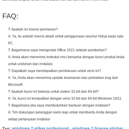
FAQ:
T: Apakah ini lisensi permanen?
A: Ya, itu adalah lisensi abadi untuk penggunaan seumur hidup pada satu
PC.
T: Bagaimana saya menginstal Office 2021 setelah pembelian?
A: Anda akan menerima instruksi rinci bersama dengan kunci produk Anda
untuk unduhan dan instalasi.
T: Dapatkah saya mendapatkan pembaruan untuk versi ini?
A: Ya, Anda akan menerima update keamanan dan perbaikan bug dari
Microsoft.
T: Apakah kunci ini bekerja untuk sistem 32-bit dan 64-bit?
A: Ya, kunci ini kompatibel dengan versi 32-bit dan 64-bit Windows 10/11.
T: Bagaimana jika saya membutuhkan bantuan dengan instalasi?
A: Tim dukungan pelanggan kami siap untuk membantu Anda dengan
setiap pertanyaan instalasi
windows 7 stiker profesional
windows 7 license sticker
Tag:
,
,