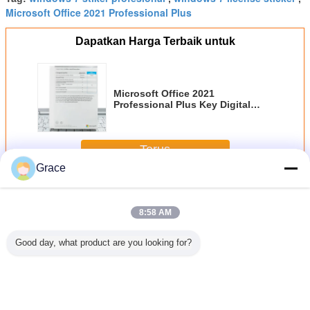
Microsoft Office 2021 Professional Plus
Dapatkan Harga Terbaik untuk
Microsoft Office 2021
Professional Plus Key Digital
Download untuk penggunaan PC
seumur hidup
Terus
Grace
Lisensi Microsoft Office 2021
Lebih
8:58 AM
Good day, what product are you looking for?
Lisensi seumur
Lisensi seumur
Beli Kunci CD
Microsoft
hidup Microsoft
hidup Microsoft
Microsoft Office
2021 Pro
Office 2021 Pro
Office 2021 Pro
2021 Pro Plus
Kunci Te
Plus
Plus
Aktivasi Instan &
Aku
Penggunaan