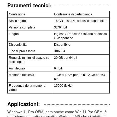
Parametri tecnici:
Confezione
Confezione di carta bianca
Disco rigido
16 GB di spazio su disco disponibile
Versione completa
32*64 bit
Lingua
Inglese / Francese / Italiano / Polacco
/ Giapponese
Invia
Disponibilità
Disponibile
Tipo di processore
X86_64
Requisiti minimi di spazio su
20 GB per 64 bit
disco rigido
Architettura
64 bit
Memoria richiesta
1 GB di RAM per 32 bit; 2 GB per 64
bit
Frequenza della memoria
15000 (MHz)
video
Applicazioni:
Windows 11 Pro OEM, noto anche come Win 11 Pro OEM, è
un sistema operativo versatile offerto da MS che si adatta a