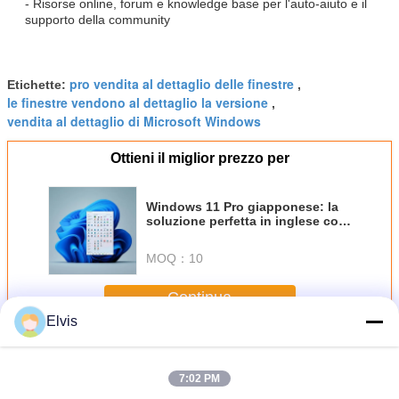
- Risorse online, forum e knowledge base per l'auto-aiuto e il
supporto della community
pro vendita al dettaglio delle finestre
Etichette:
,
le finestre vendono al dettaglio la versione
,
vendita al dettaglio di Microsoft Windows
Ottieni il miglior prezzo per
Windows 11 Pro giapponese: la
soluzione perfetta in inglese con
20 GB di spazio su disco rigido
MOQ：
10
Continua
Elvis
Pro OEM di Windows 11
Più
7:02 PM