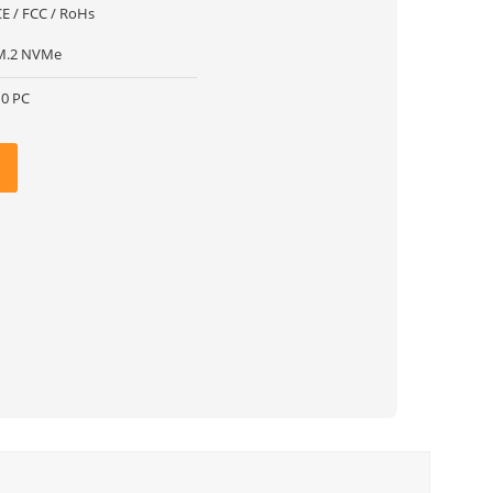
CE / FCC / RoHs
M.2 NVMe
10 PC