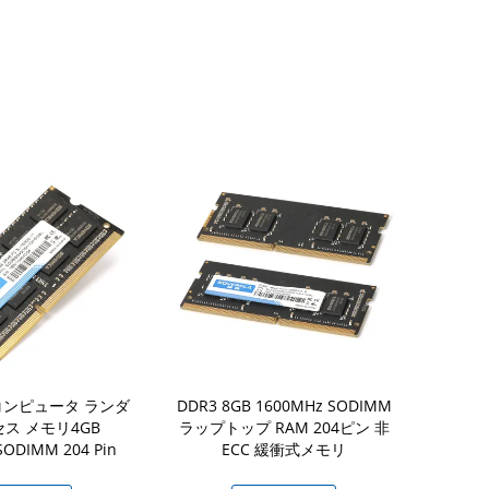
3コンピュータ ランダ
DDR3 8GB 1600MHz SODIMM
128GB から
セス メモリ4GB
ラップトップ RAM 204ピン 非
ステートドライブ
SODIMM 204 Pin
ECC 緩衝式メモリ
準 2.5