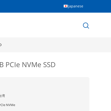
Japanese
D
 PCIe NVMe SSD
台湾
PCIe NVMe