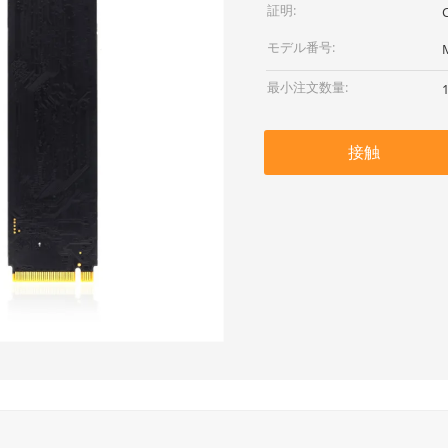
証明:
モデル番号:
最小注文数量:
接触