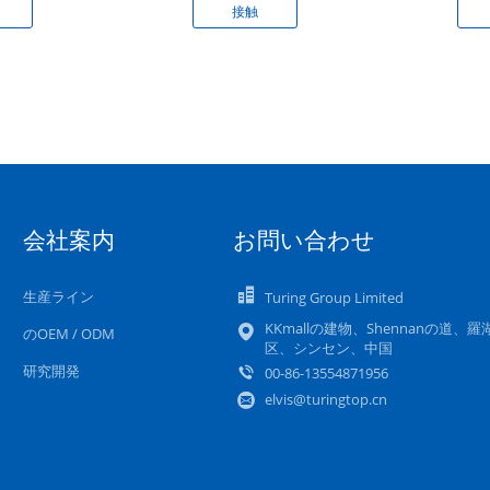
接触
会社案内
お問い合わせ
生産ライン
Turing Group Limited
KKmallの建物、Shennanの道、羅
のOEM / ODM
区、シンセン、中国
研究開発
00-86-13554871956
elvis@turingtop.cn