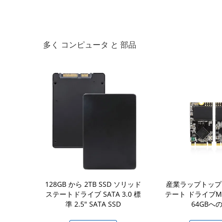
多く コンピュータ と 部品
MHz SODIMM
128GB から 2TB SSD ソリッド
産業ラップトップ
 204ピン 非
ステートドライブ SATA 3.0 標
テート ドライブM.2
式メモリ
準 2.5" SATA SSD
64GBへの