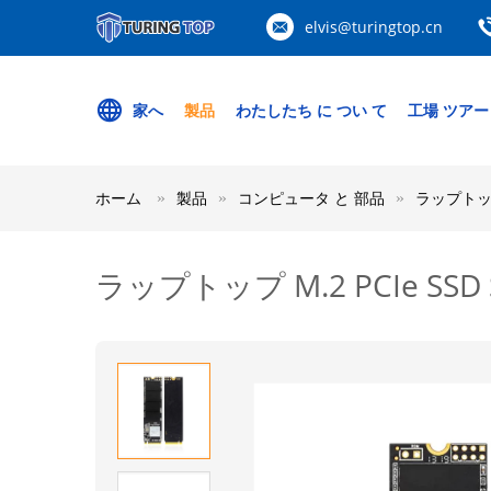
elvis@turingtop.cn
家へ
製品
わたしたち に つい て
工場 ツアー
ホーム
製品
コンピュータ と 部品
ラップトップ M
ラップトップ M.2 PCIe SSD SO