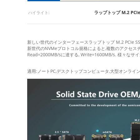
ラップトップ M.2 PCIe
ハイライト:
新しい世代のインターフェースラップトップ M.2 PCIe SS
新世代のNVMeプロトコル規格によると,複数のアクセスチ
Read=2000MB/sに達する, Write=1600MB/
適用:ノートPC,デスクトップコンピュータ,大型オンライ