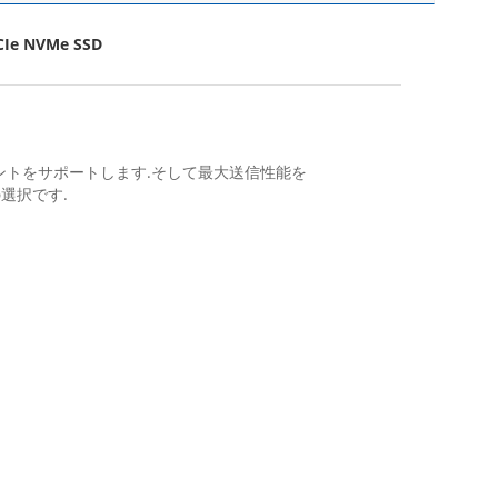
CIe NVMe SSD
グメントをサポートします.そして最大送信性能を
の選択です.