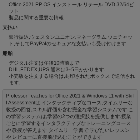
Office 2021 PP OS インストール リテール DVD 32/64ビ
ット
製品に関する重要な情報
支払い
銀行振込,ウェスタンユニオン,マネーグラム,ウェチャッ
ト,そしてPayPalのセキュアな支払いも受け付けます
船舶
デジタル注文は午後10時前まで
DHL,FEDEX,UPS,通常は3~5日かかります.
小売版を注文する場合は,封印されたボックスで送信され
ます.
Professor Teaches for Office 2021 & Windows 11 with Skil
l Assessmentは,インタラクティブなコース,タイムリーな
教授の回答,スキル評価を含む完全な学習システムです.こ
の学習システムは,学習の2つの選択肢を提供します.授業
ごとに学習するインタラクティブなトレーニングコース
や 教授が答えます タイムリー学習で 学びたいレッスン
や レビューに直接飛び込むことができます 
