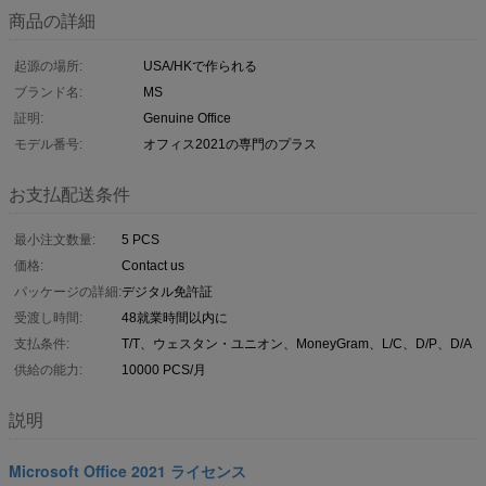
商品の詳細
起源の場所:
USA/HKで作られる
ブランド名:
MS
証明:
Genuine Office
モデル番号:
オフィス2021の専門のプラス
お支払配送条件
最小注文数量:
5 PCS
価格:
Contact us
パッケージの詳細:
デジタル免許証
受渡し時間:
48就業時間以内に
支払条件:
T/T、ウェスタン・ユニオン、MoneyGram、L/C、D/P、D/A
供給の能力:
10000 PCS/月
説明
Microsoft Office 2021 ライセンス