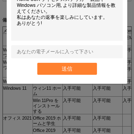
すぐ
備蓄可能
メール sales02@aoxuebiz.com スカイプ: service@aoxuebiz.com
製品説明
キー
COAステッカ
OEM
ー
Windows 7 に
Win 7 ホーム
入手可能
入手可能
入手
ついて
Windows 7 に
Win 7 プロ
入手可能
入手可能
入手
ついて
送信
Win 7 アルテ
入手可能
入手可能
入手
ィメット
Windows 10
Win 10 プロ
入手可能
入手可能
入手
Windows 11
ウィン11 ホー
入手可能
入手可能
入手
ム
Win 11Pro を
入手可能
入手可能
入手
インストール
する
オフィス 2021
Office 2019 ホ
入手可能
入手可能
ームと学生
Office 2019
入手可能
入手可能