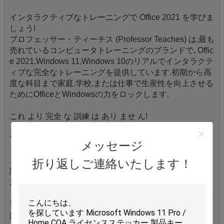
インタラクティブなトレーニングで Office 2021 を学びま
しょう!

プロフェッサー・ティーチス (Professor Teaches) は,最も
売れているコンピュータトレーニングのブランドで, Offic
e 2021,Windows 11,Windows 10のリアルでインタラクテ
ィブな完全なトレーニングを提供しています.初期から高
度な科目まで家庭,学校,または仕事で生産性を向上させる
ためにOfficeとWindowsの力をロックします.

これ より 完全 な 訓練 は あり ませ ん!

この完全な学習システムは,学習したことの100%を記憶
できるように設計されています.スキル評価は,トレーニン
メッセージ
グを開始する前に,事前テストで知識を評価することがで
きます.また,スキル評価を再び利用して,あなたの知識を
折り返しご連絡いたします！
評価し,見直すための弱点を特定することができます. 章
末クイズ質問と完了したレッスンのチェックマークがあ
ります. プロフェッショナル・ボイス・ナレーションは学
習プロセスを通じてあなたを導きます. その他の機能に
は,語彙表が含まれています.インデックス&検索.