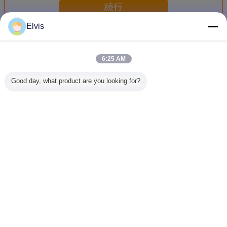
続行
Elvis
Microsoft Office 2021 ライセンス
多く
6:25 AM
Good day, what product are you looking for?
t Office
公式Microsoft
唯一必要な Office
Office 2021 Pro
Microsoft
 Plus CD
Office 2021 Pro
2021 Pro Plus キ
Plus 一回決済アカ
2021 Pro
入する 即
Plus アカウントバ
ーは,転送可能なア
ウントバンドキー
身ライ
ィベーシ
インドキー
カウント・バイン
終身使用
ド・フル・スーツ
です.
言語を変えて下さい
Japanese
ホーム
|
わたしたち に つい て
|
連絡 ください
|
地図
|
Privacy Policy
デスクトップの眺め
Copyright © 2016 - 2026 Turing Group Limited.