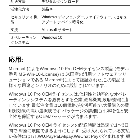
配送方法
デジタルダウンロード
活性化方法
製品キー
セキュリティ 機
Windows ディフェンダー,ファイアウォール,セキュ
能
アブート,デバイス暗号化
支援
Microsoft サポート
オペレーティン
Windows 10
グシステム
応用:
MicrosoftによるWindows 10 Pro OEMライセンス製品 (モデル
番号:MS-Win-10-License) は,米国産の汎用ソフトウェアソリ
ューションである.Microsoftによって認証された,この製品は
様々な用途とシナリオのために設計されています..
Windows 10 Pro OEMライセンスは,信頼性と効率的なオペレ
ーティングシステムを必要とする企業,教育機関,政府機関に適
しています.最低注文量は10個価格が交渉可能で,大量購入の費
用対効果の高い選択肢です.パッケージの詳細には,本物性と安
全性を保証するOEMパッケージが含まれます.
Windows 10 Pro OEM ライセンスの配送時間は迅速で,1〜3日
間で,即座に展開できるようにします. 受け入れられている支払
い条件にはT/T,WU,PayPal,Alipay,WeChat Payが含まれます.顧