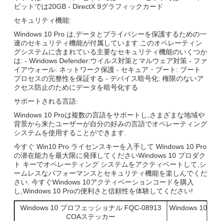
ビットでは20GB - DirectX 9グラフィックカード
セキュリティ機能:
Windows 10 Pro は,データとプライバシーを保護するための一
連のセキュリティ機能が付属しています.このオペレーティン
グシステムに含まれている主要なセキュリティ機能のいくつか
は: - Windows Defender:ウイルス対策とマルウェア対策 - ファ
イアウォール: ネットワーク保護 - セキュア・ブート: ブート
プロセスの完整性を保証する - デバイス暗号化: 権限のないア
クセス防止のためにデータを暗号化する
サポートされる言語:
Windows 10 Proは複数の言語をサポートし,さまざまな地域や
背景から来たユーザーが自分の好みの言語でオペレーティング
システムを使用することができます.
今すぐ Win10 Pro ライセンスキーを入手して Windows 10 Pro
の潜在能力を最大限に発揮してくださいWindows 10 プロダク
ト キーでオペレーティング システムをアクティベートして,シ
ームレスなパフォーマンスとセキュリティ機能を楽しんでくだ
さい. 今すぐWindows 10アクティベーションコードを購入
し,Windows 10 Proの便利さと信頼性を体験してください!
Windows 10 プロフェッショナル FQC-08913
Windows 10 P
COAステッカー