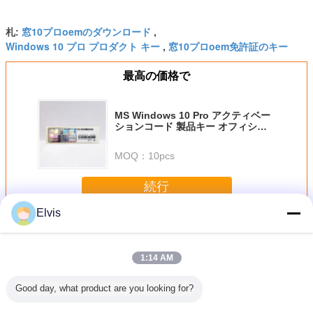
窓10プロoemのダウンロード
札:
,
Windows 10 プロ プロダクト キー
窓10プロoem免許証のキー
,
最高の価格で
MS Windows 10 Pro アクティベー
ションコード 製品キー オフィシャ
ル Windows 10 オペレーティング
システムによる自動更新
MOQ：
10pcs
続行
Elvis
Windows 10 Pro OEM ライセンス
多く
1:14 AM
Good day, what product are you looking for?
32 / 64ビット Win
MS Windows 10
多言語対応
Windows