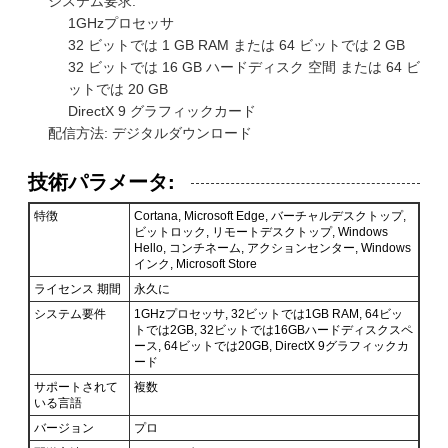
折り返しご連絡いたします！
システム要求:
1GHzプロセッサ
32 ビットでは 1 GB RAM または 64 ビットでは 2 GB
32 ビットでは 16 GB ハードディスク 空間 または 64 ビ
ットでは 20 GB
DirectX 9 グラフィックカード
配信方法: デジタルダウンロード
技術パラメータ:
特徴
Cortana, Microsoft Edge, バーチャルデスクトップ,
ビットロック, リモートデスクトップ, Windows
Hello, コンチネーム, アクションセンター, Windows
インク, Microsoft Store
ライセンス 期間
永久に
システム要件
1GHzプロセッサ, 32ビットでは1GB RAM, 64ビッ
トでは2GB, 32ビットでは16GBハードディスクスペ
ース, 64ビットでは20GB, DirectX 9グラフィックカ
送信
ード
サポートされて
複数
いる言語
バージョン
プロ