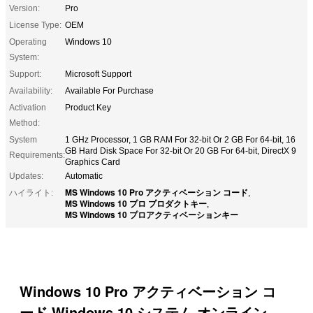
Version:
Pro
License Type:
OEM
Operating
Windows 10
System:
Support:
Microsoft Support
Availability:
Available For Purchase
Activation
Product Key
Method:
System
1 GHz Processor, 1 GB RAM For 32-bit Or 2 GB For 64-bit, 16
GB Hard Disk Space For 32-bit Or 20 GB For 64-bit, DirectX 9
Requirements:
Graphics Card
Updates:
Automatic
MS Windows 10 Pro アクティベーション コード
ハイライト:
,
MS Windows 10 プロ プロダクトキー
,
MS Windows 10 プロアクティベーションキー
Windows 10 Pro アクティベーション コ
ード Windows 10 システム オンライン