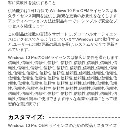
客に柔軟性を提供すること.
供給能力は1日1万個で,Windows 10 Pro OEMライセンスは永
久ライセンス期間を提供し,頻繁な更新の必要性をなくします.
アクティベーション方法は製品キーです.シンプルで安全なプ
ロセスを確保します
この製品は複数の言語をサポートし,グローバルオーディエン
スにアクセスできるようにしています.Windows 10で動作する
と,ユーザーは自動更新の恩恵を受け,システムが安全で更新さ
れています.
Windows 10 ProのOEMライセンスは幅広い要件を満たします.
信頼性,信頼性,信頼性,信頼性,信頼性,信頼性,信頼性,信頼性,信
頼性,信頼性,信頼性,信頼性,信頼性,信頼性,信頼性,信頼性,信頼
性,信頼性,信頼性,信頼性,信頼性,信頼性,信頼性,信頼性,信頼性,
信頼性,信頼性,信頼性,信頼性,信頼性,信頼性,信頼性,信頼性,信
頼性,信頼性,信頼性,信頼性,信頼性,信頼性,信頼性,信頼性,信頼
性,信頼性,信頼性,信頼性,信頼性,信頼性,信頼性,信頼性,信頼性,
信頼性,信頼性,信頼性,信頼性,信頼性,信頼性,信頼性,信頼性,信
頼性,信頼性簡単に使用できます様々な産業や組織にとって理
想的な選択肢です.
カスタマイズ:
Windows 10 Pro OEM ライセンスのための製品カスタマイズ