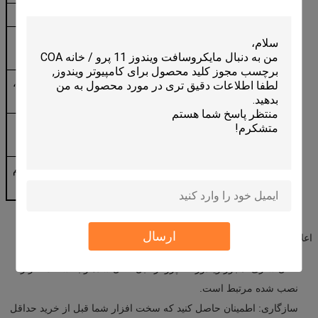
رسانه های نصب
دانلود دیجیتالی (ISO) یا نصب قبلی در سخت افزار
پشتیبانی از زبان
انگلیسی، اسپانیایی، فرانسوی، آلمانی، چینی ساده،
ژاپنی، کره ای
الزامات سیستم
پردازنده 64 بیتی، رم 4 گیگابایت، SSD 64 گیگابایت،
GPU سازگار با DirectX 12
فعال کردن
فعال سازی آنلاین مورد نیاز است (از طریق حساب
مایکروسافت یا کلید دستی).
نیاز به شبکه
اتصال به اينترنت براي تنظیم و فعال کردن اوليه لازم
است.
ارسال
اعلامیه ها:
فعال سازی: مجوز ویندوز 11 پرو از قبل فعال شده و به سخت افزار
نصب شده مرتبط است.
سازگاری: اطمینان حاصل کنید که سخت افزار شما قبل از خرید حداقل