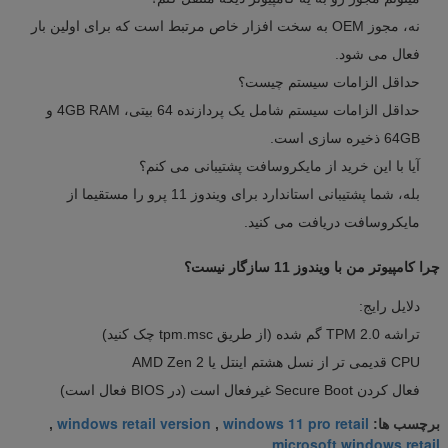
نه، مجوز OEM به سخت افزار خاص مرتبط است که برای اولین بار
فعال می شود.
حداقل الزامات سیستم چیست؟
حداقل الزامات سیستم شامل یک پردازنده 64 بیتی، 4GB RAM و
64GB ذخیره سازی است.
آیا با این خرید از مایکروسافت پشتیبانی می کنم؟
بله، شما پشتیبانی استاندارد برای ویندوز 11 پرو را مستقیما از
مایکروسافت دریافت می کنید.
چرا کامپیوتر من با ویندوز 11 سازگار نیست؟
دلایل رایج:
تراشه TPM 2.0 گم شده (از طریق tpm.msc چک کنید)
CPU قدیمی تر از نسل هشتم اینتل یا AMD Zen 2
فعال کردن Secure Boot غیرفعال است (در BIOS فعال است)
windows retail version
windows 11 pro retail
برچسب ها:
,
,
microsoft windows retail