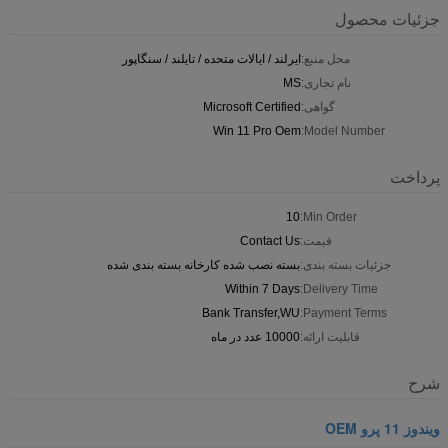
جزئیات محصول
محل منبع:
ایرلند / ایالات متحده / تایلند / سنگاپور
نام تجاری:
MS
گواهی:
Microsoft Certified
Win 11 Pro Oem
Model Number:
پرداخت
10
Min Order:
قیمت:
Contact Us
جزئیات بسته بندی:
بسته نصب شده کارخانه بسته بندی شده
Within 7 Days
Delivery Time:
Bank Transfer,WU
Payment Terms:
قابلیت ارائه:
10000 عدد در ماه
شرح
ویندوز 11 پرو OEM