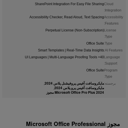
SharePoint Integration For Easy File Sharing
Cloud
Integration:
Accessibility Checker, Read Aloud, Text Spacing
Accessibility
Features:
Perpetual License (Non-Subscription)
License
Type:
Office Suite
Type:
Smart Templates | Real-Time Data Insights
AI Features:
40+ UI Languages | Multi-Language Proofing Tools
Language
Support:
Office Suite
Program
Type:
مایکروسافت آفیس پروفیشنل پلاس 2024
برجسته:
,
مایکروسافت آفیس پرو پلاس 2024
,
Microsoft Office Pro Plus 2024 مجوز
مجوز Microsoft Office Professional