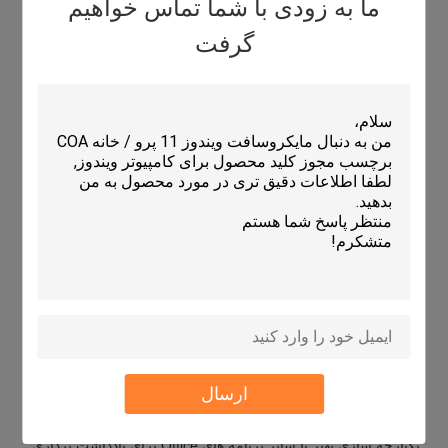
ما به زودی با شما تماس خواهیم
ویژگی های ارائه جدید، مانند حالت های پیشرفته نمایش اسلاید و
گرفت
پیشنهادات طراحی بهبود یافته، برای ایجاد ارائه های جذاب تر.
ادغام ابزارهای طراحی مبتنی بر هوش مصنوعی برای پیشنهادات
طرح هوشمند.
افزونه های کلمه:
ابزارهای ویرایش پیشرفته، از جمله قالب بندی هوشمند و سبک های
بهبود یافته، برای تجربه نوشتن بصری تر.
ابزارهای تحقیقاتی پیشرفته برای کمک به مدیریت استناد و مرجع.
بهبود چشم انداز:
ویژگی های جدید تمرکز که اولویت ایمیل های مهم و گزینه های
سازمان بهتر برای مدیریت صندوق ورودی.
قابلیت های تقویم بهبود یافته برای برنامه ریزی و مدیریت رویداد
آسان تر.
به روزرسانی های امنیتی:
ویژگی های امنیتی بهبود یافته برای محافظت در برابر تهدیدات
سایبری، از جمله قابلیت های پیشرفته پیشگیری از از دست دادن
داده ها (DLP).
ارسال
ادغام OneNote:
یکپارچه سازی بهتر با سایر برنامه های Office برای یادداشت برداری