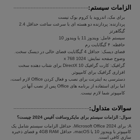
الزامات سیستم:
برای مک، اندروید یا کروم بوک نیست
پردازنده: پردازنده دو هسته ای با سرعت ساعت حداقل 2.4
گیگاهرتز
سیستم عامل: ویندوز 11 یا ویندوز 10
حافظه: ۴ گیگابایت رم
فضای دیسک: حداقل 4 گیگابایت فضای خالی در دیسک سخت.
وضوح صفحه نمایش: 1024 x 768
گرافیک: کارت گرافیک DirectX 10 برای شتاب دهنده سخت
افزاری گرافیک برای کامپیوتر.
دسترسی به اینترنت برای نصب و فعال کردن Office لازم است،
اما برای استفاده از برنامه های Office پس از نصب آنها در
کامپیوتر شما لازم نیست.
سوالات متداول:
سوال: الزامات سیستم برای مایکروسافت آفیس 2024 چیست؟
A: برای Microsoft Office 2024، حداقل الزامات سیستم شامل یک
کامپیوتر با ویندوز 10 یا macOS، حداقل 4GB RAM و فضای ذخیره
سازی کافی است.