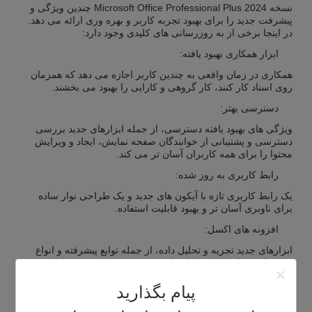
نسخه Microsoft Office Professional Plus 2024 چندین ویژگی و
پیشرفت جدید را برای بهبود تجربه کاربر و بهره وری ارائه می دهد.
در اینجا برخی از به روزرسانی های کلیدی وجود دارد:
ابزار همکاری بهبود یافته:
همکاری در زمان واقعی به چندین کاربر اجازه می دهد که همزمان
روی اسناد کار کنند، کار گروهی و کارایی را بهبود می بخشند.
دسترسی بهتر:
ویژگی های بهبود یافته دسترسی، از جمله ابزارهای جدید بررسی
دسترسی و پشتیبانی از خوانندگان صفحه نمایش، ایجاد و ویرایش
محتوا را برای همه کاربران آسان تر می کند.
رابط کاربری به روز شده:
یک رابط کاربری تازه با آیکون های جدید و یک طراحی نوار ساده
برای ناوبری آسان تر و بهبود قابلیت استفاده.
افزونه های اکسل:
ابزارهای جدید تجزیه و تحلیل داده، از جمله توابع پیشرفته و انواع
جدید داده، برای کمک به کاربران در مدیریت و تجزیه و تحلیل
مجموعه های داده پیچیده به طور موثر.
نمودارها و تجسمات بهبود یافته برای نمایش دقیق تر داده ها.
پیام بگذارید
نوآوری های پاورپوینت: