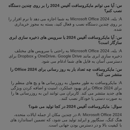
س: آیا می توانم مایکروسافت آفیس 2024 را بر روی چندین دستگاه
نصب کنم؟
A: بله، Microsoft Office 2024 به شما اجازه می دهد تا نرم افزار را
بر روی چندین دستگاه نصب و فعال کنید، بسته به مجوز خریداری
شده.
س: آیا مایکروسافت آفیس 2024 با سرویس های ذخیره سازی ابری
سازگار است؟
A: بله، Microsoft Office 2024 به راحتی با سرویس های مختلف
ذخیره سازی ابری مانند OneDrive، Google Drive و Dropbox برای
دسترسی آسان به فایل های شما ادغام می شود.
س: مایکروسافت چه تعداد بار به روز رسانی برای Office 2024 را
منتشر می کند؟
A: مایکروسافت به طور معمول به روزرسانی ها و پچ های منظم را
برای Office 2024 برای بهبود عملکرد، امنیت و اضافه کردن ویژگی
های جدید منتشر می کند. کاربران می توانند این به روزرسانی ها را
به صورت دستی یا خودکار نصب کنند..
سوال: مایکروسافت آفیس 2024 در کجا تولید می شود؟
A: Microsoft Office 2024 در چندین مکان از جمله ایالات متحده،
هنگ کنگ، سنگاپور و ایرلند تولید می شود، که تضمین استاندارد های
با کیفیت بالا و در دسترس بودن جهانی است.