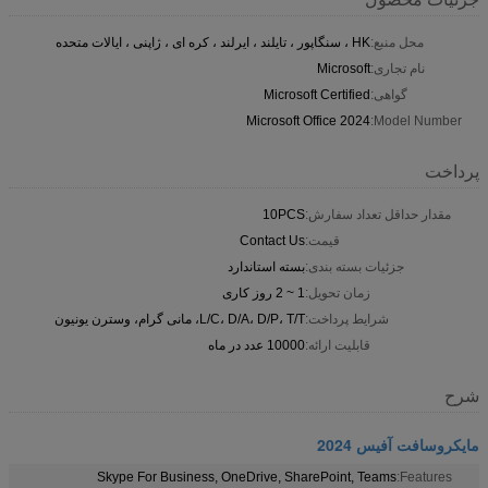
محل منبع:
HK ، سنگاپور ، تایلند ، ایرلند ، کره ای ، ژاپنی ، ایالات متحده
نام تجاری:
Microsoft
گواهی:
Microsoft Certified
Microsoft Office 2024
Model Number:
پرداخت
مقدار حداقل تعداد سفارش:
10PCS
قیمت:
Contact Us
جزئیات بسته بندی:
بسته استاندارد
زمان تحویل:
1 ~ 2 روز کاری
شرایط پرداخت:
L/C، D/A، D/P، T/T، مانی گرام، وسترن یونیون
قابلیت ارائه:
10000 عدد در ماه
شرح
مایکروسافت آفیس 2024
Skype For Business, OneDrive, SharePoint, Teams
Features: