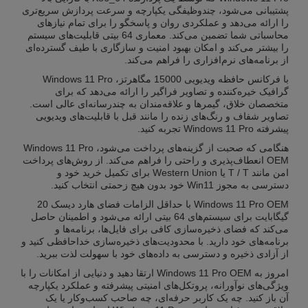
پشتیبانی می‌شود، چندوظیفگی یکپارچه و سرعت پردازش سریع‌تری
را ارائه می‌دهد و عملکردی روان و پاسخگو را برای تمام نیازهای
محاسباتی شما تضمین می‌کند. معماری 64 بیتی قابلیت‌های سیستم
را بیشتر می‌کند و امکان بهبود امنیت و سازگاری با طیف گسترده‌ای
از برنامه‌های نرم‌افزاری را فراهم می‌کند.
با فرکانس حافظه ویدیویی 15000 مگاهرتز، Windows 11 Pro
گرافیک خیره‌کننده و تصاویر فراگیر را ارائه می‌دهد که برای
متخصصان خلاق، گیمرها و علاقه‌مندان به چندرسانه‌ای عالی است.
تصاویر شفاف و رنگ‌های زنده را مانند قبل با قابلیت‌های ویدیویی
پیشرفته Windows 11 Pro تجربه کنید.
هنگامی که صحبت از گزینه‌های پرداخت می‌شود، Windows 11 Pro
OEM انعطاف‌پذیری و راحتی را فراهم می‌کند. از روش‌های پرداخت
امن مانند T / T یا Western Union برای تکمیل خرید خود و
دسترسی به مجوز Win11 خود بدون هیچ زحمتی انتخاب کنید.
Windows 11 Pro OEM با حداقل الزامات فضای هارد دیسک 20
گیگابایت برای سیستم‌های 64 بیتی ارائه می‌شود و اطمینان حاصل
می‌کند که فضای ذخیره‌سازی کافی برای فایل‌ها، برنامه‌ها و
برنامه‌های خود دارید. با محدودیت‌های ذخیره‌سازی خداحافظی کنید و
از آزادی ذخیره و دسترسی به داده‌های خود با سهولت لذت ببرید.
امروز به Windows 11 Pro OEM ارتقا دهید و دنیایی از امکانات را با
ویژگی‌های نوآورانه، پروتکل‌های امنیتی پیشرفته و عملکرد یکپارچه
آن باز کنید. چه یک کاربر حرفه‌ای، چه صاحب کسب‌وکار یا یک