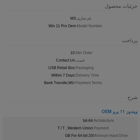
جزئیات محصول
نام تجاری:
MS
Win 11 Pro Oem
Model Number:
پرداخت
10
Min Order:
قیمت:
Contact Us
USB Retail Box
Packaging:
Within 7 Days
Delivery Time:
Bank Transfer,WU
Payment Terms:
شرح
ویندوز 11 پرو OEM
64-bit
Architecture:
T / T , Western Union
Payment:
20 GB For 64-bit
Minimum Hard Drive