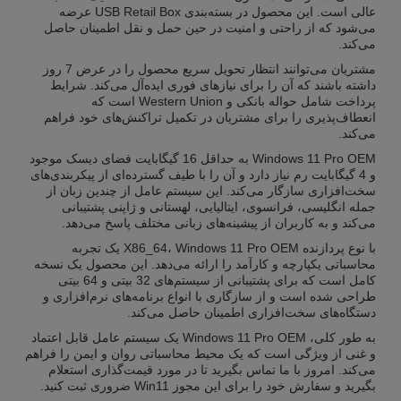
عالی است. این محصول در بسته‌بندی USB Retail Box عرضه
می‌شود که از راحتی و امنیت در حین حمل و نقل اطمینان حاصل
می‌کند.
مشتریان می‌توانند انتظار تحویل سریع محصول را در عرض 7 روز
داشته باشند که آن را برای نیازهای فوری ایده‌آل می‌کند. شرایط
پرداخت شامل حواله بانکی و Western Union است که
انعطاف‌پذیری را برای مشتریان در تکمیل تراکنش‌های خود فراهم
می‌کند.
Windows 11 Pro OEM به حداقل 16 گیگابایت فضای دیسک موجود
و 4 گیگابایت رم نیاز دارد و آن را با طیف گسترده‌ای از پیکربندی‌های
سخت‌افزاری سازگار می‌کند. این سیستم عامل از چندین زبان از
جمله انگلیسی، فرانسوی، ایتالیایی، لهستانی و ژاپنی پشتیبانی
می‌کند و به کاربران از پیشینه‌های زبانی مختلف پاسخ می‌دهد.
با نوع پردازنده X86_64، Windows 11 Pro OEM یک تجربه
محاسباتی یکپارچه و کارآمد را ارائه می‌دهد. این محصول یک نسخه
کامل است که برای پشتیبانی از سیستم‌های 32 بیتی و 64 بیتی
طراحی شده است و از سازگاری با انواع برنامه‌های نرم‌افزاری و
دستگاه‌های سخت‌افزاری اطمینان حاصل می‌کند.
به طور کلی، Windows 11 Pro OEM یک سیستم عامل قابل اعتماد
و غنی از ویژگی است که یک محیط محاسباتی روان و ایمن را فراهم
می‌کند. امروز با ما تماس بگیرید تا در مورد قیمت‌گذاری استعلام
بگیرید و سفارش خود را برای این مجوز Win11 ضروری ثبت کنید.