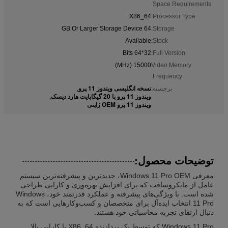
Space Requirements:
X86_64
Processor Type:
64 GB Or Larger Storage Device
Storage:
Available
Stock:
32*64 Bits
Full Version:
15000 (MHz)
Video Memory
Frequency:
نسخه انگلیسی ویندوز 11 پرو
برجسته:
,
ویندوز 11 پرو با 20 گیگابایت هارد دیسک
,
ویندوز 11 پرو OEM ژاپنی
توضیحات محصول:
معرفی Windows 11 Pro OEM، جدیدترین و پیشرفته‌ترین سیستم
عامل از مایکروسافت که برای افزایش بهره‌وری و کارایی طراحی
شده است. با ویژگی‌های پیشرفته و عملکرد قدرتمند خود، Windows
11 Pro انتخاب ایده‌آل برای متخصصان و کسب‌وکارهایی است که به
دنبال ارتقای تجربه محاسباتی خود هستند.
Windows 11 Pro که توسط یک پردازنده X86_64 با کارایی بالا