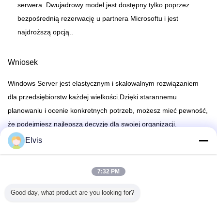
serwera..Dwujadrowy model jest dostępny tylko poprzez
bezpośrednią rezerwację u partnera Microsoftu i jest
najdroższą opcją..
Wniosek
Windows Server jest elastycznym i skalowalnym rozwiązaniem
dla przedsiębiorstw każdej wielkości.Dzięki starannemu
planowaniu i ocenie konkretnych potrzeb, możesz mieć pewność,
że podejmiesz najlepszą decyzję dla swojej organizacji.
Elvis
Recommended Products
7:32 PM
Good day, what product are you looking for?
Buy Microsoft
Oficjalny klucz do
Klucz licencyjny
Office 20
Office 2024
konta Microsoft
Microsoft Office
Plus Ac