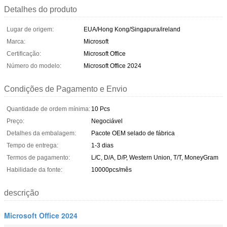
Detalhes do produto
Lugar de origem:
EUA/Hong Kong/Singapura/ireland
Marca:
Microsoft
Certificação:
Microsoft Office
Número do modelo:
Microsoft Office 2024
Condições de Pagamento e Envio
Quantidade de ordem mínima:
10 Pcs
Preço:
Negociável
Detalhes da embalagem:
Pacote OEM selado de fábrica
Tempo de entrega:
1-3 dias
Termos de pagamento:
L/C, D/A, D/P, Western Union, T/T, MoneyGram
Habilidade da fonte:
10000pcs/mês
descrição
Microsoft Office 2024