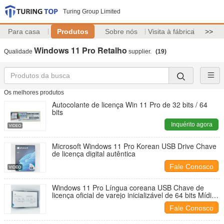
Turing Group Limited
Para casa
Produtos
Sobre nós
Visita à fábrica
>>
Windows 11 Pro Retalho
Qualidade
supplier.
(19)
Os melhores produtos
Autocolante de licença Win 11 Pro de 32 bits / 64
bits
Inquérito agora
Microsoft Windows 11 Pro Korean USB Drive Chave
de licença digital autêntica
Fale Conosco
Windows 11 Pro Língua coreana USB Chave de
licença oficial de varejo inicializável de 64 bits Mídia
de instalação Ativação instantânea
Fale Conosco