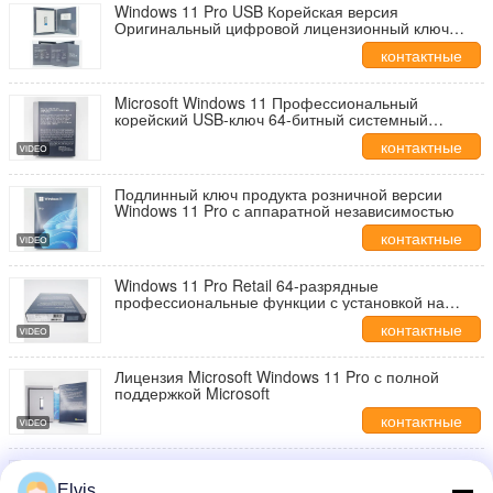
Windows 11 Pro USB Корейская версия
Оригинальный цифровой лицензионный ключ
Microsoft с пожизненной активацией 64-битный
контактные
розничный ящик
данные
Microsoft Windows 11 Профессиональный
корейский USB-ключ 64-битный системный
конструктор Пожизненная цифровая лицензия
контактные
данные
Подлинный ключ продукта розничной версии
Windows 11 Pro с аппаратной независимостью
контактные
данные
Windows 11 Pro Retail 64-разрядные
профессиональные функции с установкой на
нескольких устройствах
контактные
данные
Лицензия Microsoft Windows 11 Pro с полной
поддержкой Microsoft
контактные
данные
Лицензия на продажу Microsoft Windows 11 Pro
передается на новый ПК с цифровым правом
Elvis