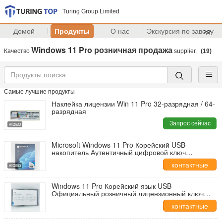
Turing Group Limited
Домой
Продукты
О нас
Экскурсия по заводу
>>
Windows 11 Pro розничная продажа
Качество
supplier.
(19)
Самые лучшие продукты
Наклейка лицензии Win 11 Pro 32-разрядная / 64-
разрядная
Запрос сейчас
Microsoft Windows 11 Pro Корейский USB-
накопитель Аутентичный цифровой ключ
лицензии
контактные
данные
Windows 11 Pro Корейский язык USB
Официальный розничный лицензионный ключ
Загружаемый 64-битный Установка СМИ
контактные
Мгновенная активация
данные