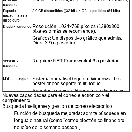
Memoria
2 GB de RAM (32 bits); 4 GB de RAM/8 GB de RAM (64 bits)
interfaz fácil de usar.
requerida
Espacio
3.0 GB disponibles ((32 bits);4 GB disponibles (64 bits)
necesario en el
disco duro
Resolución
: 1024x768 píxeles (1280x800
Display requerido
píxeles o más se recomienda).
Gráficos
: Un dispositivo gráfico que admita
DirectX 9 o posterior
Requiere.NET Framework 4.6 o posterior.
Versión.NET
requerida
Sistema operativo
Requiere Windows 10 o
Múltiples toques
posterior con soporte multi-toque.
Aparatos y equipos
: Requiere un dispositivo
Nuevas capacidades para el correo electrónico y el
con capacidad para múltiples toques, como
cumplimiento
una pantalla táctil o un panel táctil.
Búsqueda inteligente y gestión de correo electrónico
Función de búsqueda mejorada: admite búsqueda en
lenguaje natural (como "correo electrónico financiero
no leído de la semana pasada")