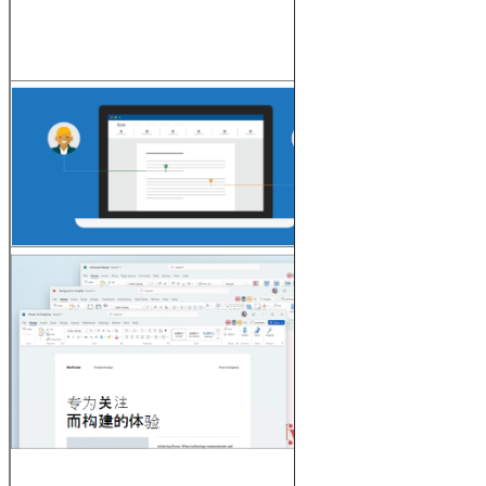
consistente en
Word, Excel y
PowerPoint.
Puede
encontrar esta
experiencia en
Word, Excel y
PowerPoint.
actualización
visual
Utilice una
experiencia
moderna de
"Inicio" y las
pestañas
recién
actualizadas