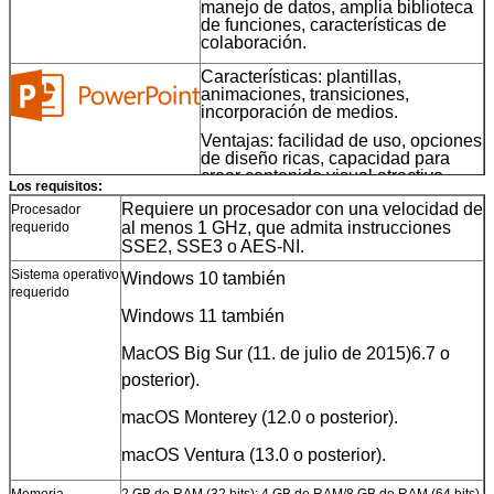
manejo de datos, amplia biblioteca
de funciones, características de
colaboración.
Características
: plantillas,
animaciones, transiciones,
incorporación de medios.
Ventajas
: facilidad de uso, opciones
de diseño ricas, capacidad para
crear contenido visual atractivo.
Los requisitos:
Requiere un procesador con una velocidad de
Características
: Composición de
Procesador
al menos 1 GHz, que admita instrucciones
correo electrónico, programación,
requerido
integración con otras aplicaciones
SSE2, SSE3 o AES-NI.
de Office.
Sistema operativo
Windows 10 también
Ventajas
: Gestión integral de la
requerido
información personal, integración
Windows 11 también
con otras herramientas de la
Oficina, características de
MacOS Big Sur (11. de julio de 2015)6.7 o
seguridad.
posterior).
Características
: herramientas de
diseño, plantillas, controles de
macOS Monterey (12.0 o posterior).
diseño precisos.
macOS Ventura (13.0 o posterior).
Ventajas
: flexibilidad de diseño,
opciones de salida profesionales,