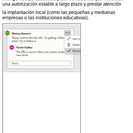
una autorización estable a largo plazo y prestar atención
la implantación local (como las pequeñas y medianas
empresas o las instituciones educativas).
Mejor
colaboración
con
anotaciones
modernas
Controla
cuándo se
envían
comentarios a
los co-
creadores y
permite una
experiencia de
anotación
eficiente y