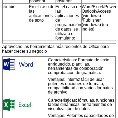
posterior
posterior
En el caso de
En el caso de
Word/Excel/Power
incluido
las
las
Outlook/Access
aplicaciones
aplicaciones
(windows)
de texto
de
/Publisher
programación
(windows) (en
de datos, se
inglés)
utilizará el
formulario:
Unidad única
5 GB
5 GB
5 GB
Aproveche las herramientas más recientes de Office para
hacer crecer su negocio
Compra en el
compra única
compra única
compra única
mercado
Características
: Formato de texto
enriquecido, plantillas,
herramientas de colaboración,
comprobación de gramática.
Ventajas
: Interfaz fácil de usar,
potentes opciones de formato,
compatibilidad con varios formatos
de archivo.
Características
: fórmulas, funciones,
tablas dinámicas, herramientas de
visualización de datos.
Ventajas
: Potentes capacidades de