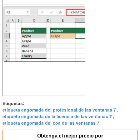
simples.
La función
XMATCH
busca un
elemento
especificado
en una matriz o
un rango de
celdas y luego
devuelve la
posición
relativa del
elemento.
Etiquetas:
etiqueta engomada del profesional de las ventanas 7
,
etiqueta engomada de la licencia de las ventanas 7
,
etiqueta engomada del coa de las ventanas 7
Obtenga el mejor precio por