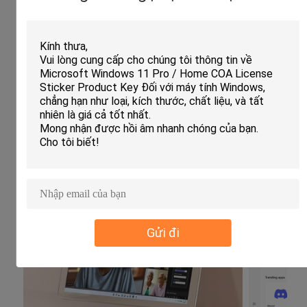
Định dạng
DVD
phương tiện
truyền thông
Thời hạn cấp
Tuổi thọ
phép
Phiên bản
Nhà
Lưu trữ
Thiết bị lưu trữ 64 GB hoặc lớn hơn
Khả năng tương
Tương thích với hầu hết các ứng dụng và thiết bị
thích
Windows 10
Ứng dụng:
Gửi đi