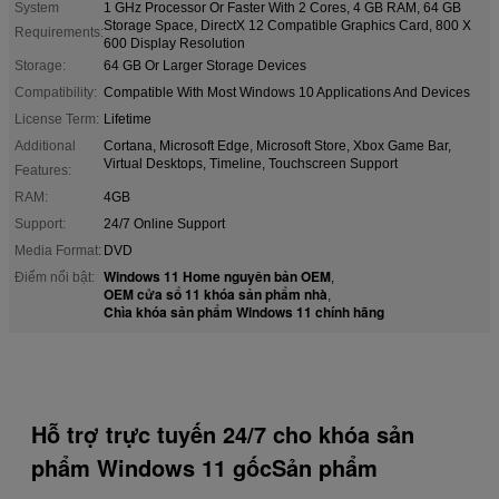
System
1 GHz Processor Or Faster With 2 Cores, 4 GB RAM, 64 GB
Storage Space, DirectX 12 Compatible Graphics Card, 800 X
Requirements:
600 Display Resolution
Storage:
64 GB Or Larger Storage Devices
Compatibility:
Compatible With Most Windows 10 Applications And Devices
License Term:
Lifetime
Additional
Cortana, Microsoft Edge, Microsoft Store, Xbox Game Bar,
Virtual Desktops, Timeline, Touchscreen Support
Features:
RAM:
4GB
Support:
24/7 Online Support
Media Format:
DVD
Windows 11 Home nguyên bản OEM
Điểm nổi bật:
,
OEM cửa sổ 11 khóa sản phẩm nhà
,
Chìa khóa sản phẩm Windows 11 chính hãng
Hỗ trợ trực tuyến 24/7 cho khóa sản
phẩm Windows 11 gốcSản phẩm