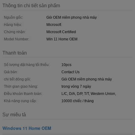
Thông tin chi tiết sản phẩm
Nguồn gốc:
Gói OEM niêm phong nhà máy
Hàng hiệu:
Microsoft
Chứng nhận:
Microsoft Certified
Model Number:
Win 11 Home OEM
Thanh toán
Số lượng đặt hàng tối thiểu:
10pcs
Giá bán:
Contact Us
chi tiết đóng gói:
Gói OEM niêm phong nhà máy
Thời gian giao hàng:
trong vòng 7 ngày
Điều khoản thanh toán:
L/C, D/A, D/P, T/T, Western Union,
Khả năng cung cấp:
10000 chiếc / tháng
Sự miêu tả
Windows 11 Home OEM