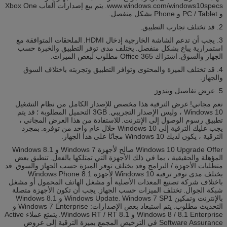
www.windows.com/windows10specs.
يتم بيع إصدارات ألعاب Xbox One
و PC / Tablet و Phone بشكل منفصل.
2. قد تختلف تجارب التطبيق.
3. يجب أن تدعم الشاشة الخارجية إدخال HDMI.
الملحقات المتوافقة مع
استمرارية يباع بشكل منفصل.
يختلف مدى توفر التطبيق والخبرة حسب
الجهاز والسوق.
اشتراك Office 365 مطلوب لبعض الميزات.
4. قد تختلف الميزة والمحتوى وتوافر التطبيق وتجربته باختلاف السوق
والجهاز.
5. عرض تفاصيل ويندوز
نعم مجاني!
عرض الترقية هذا مخصص للإصدار الكامل من نظام التشغيل
Windows 10 ، وليس الإصدار التجريبي.
3GB التحميل المطلوبة ؛
قد يتم
تطبيق رسوم الوصول إلى الإنترنت.
للاستفادة من هذا العرض المجاني ،
يجب عليك الترقية إلى Windows 10 خلال عام واحد من توفره.
بمجرد
الترقية ، يكون لديك Windows 10 مجانًا على هذا الجهاز.
Windows 10 Upgrade Offer صالح لأجهزة Windows 7 و Windows 8.1
المؤهلة والحقيقية ، بما في ذلك الأجهزة التي تمتلكها بالفعل.
تنطبق بعض
متطلبات الأجهزة / البرامج وقد يختلف توفر الميزة حسب الجهاز والسوق.
قد
يختلف مدى توفر ترقية Windows 10 لأجهزة Windows Phone 8.1
باختلاف شركة تصنيع المعدات الأصلية أو مشغل الهاتف المحمول أو مشغل
شبكة الجوال.
تختلف الميزات حسب الجهاز.
يجب أن تكون الأجهزة متصلة
بالإنترنت وتمكين Windows Update.
Windows 7 SP1 و Windows 8.1
التحديث مطلوب.
يتم استبعاد بعض الإصدارات: Windows 7 Enterprise و
Windows 8 / 8.1 Enterprise و Windows RT / RT 8.1.
يتمتع عملاء Active
Software Assurance في الترخيص المجمع بميزة الترقية إلى عروض