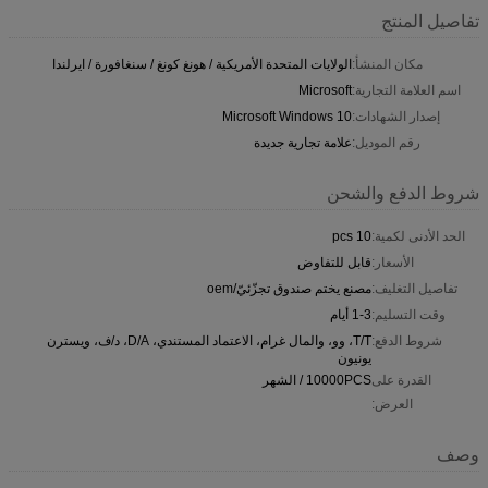
تفاصيل المنتج
مكان المنشأ:
الولايات المتحدة الأمريكية / هونغ كونغ / سنغافورة / ايرلندا
اسم العلامة التجارية:
Microsoft
إصدار الشهادات:
Microsoft Windows 10
رقم الموديل:
علامة تجارية جديدة
شروط الدفع والشحن
الحد الأدنى لكمية:
10 pcs
الأسعار:
قابل للتفاوض
تفاصيل التغليف:
مصنع يختم صندوق تجزّئيّ/oem
وقت التسليم:
1-3 أيام
شروط الدفع:
T/T، وو، والمال غرام، الاعتماد المستندي، D/A، د/ف، ويسترن
يونيون
القدرة على
10000PCS / الشهر
العرض:
وصف