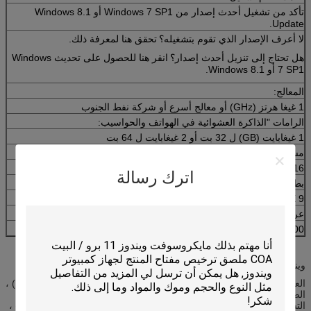
تأكد من تشغيل أحدث إصدار من Windows 7 SP1 أو Windows 8.1
Update.
لا أعرف الإصدار الذي تقوم بتشغيله؟
تحقق هنا لمعرفة ذلك.
هل تحتاج إلى تنزيل أحدث إصدار؟
انقر هنا للحصول على تحديث Windows
7 SP1 أو Windows 8.1.
المعالج:
1 غيغا هرتز (GHz) أو معالج أسرع أو شركة نفط الجنوب
الرامات "الذاكرة العشوائية في الهواتف والحواسيب:
1 غيغابايت (GB) ل 32 بت أو 2 غيغابايت ل 64 بت
مساحة القرص الثابت:
16 جيجابايت لنظام التشغيل 32 بت 20 جيجابايت لنظام التشغيل 64 بت
اترك رسالة
بطاقة مصورات:
DirectX 9 أو الأحدث مع برنامج تشغيل WDDM 1.0
عرض:
800X600
ويندوز 10 لغات الترجمة الكاملة
العربية (العربية السعودية) ، البلغارية (بلغاريا) ، الصينية (المبسطة ، الصين) ،
الصينية (هونج كونج) ، الصينية (التقليدية ، تايوان) ، الكرواتية (كرواتيا) ،
التشيك (الجمهورية التشيكية) ، الدانماركية (الدنمارك) ، الهولندية (هولندا) ) ،