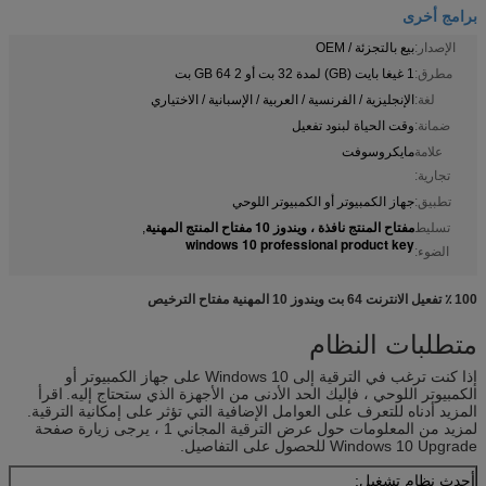
برامج أخرى
الإصدار:
بيع بالتجزئة / OEM
مطرق:
1 غيغا بايت (GB) لمدة 32 بت أو 2 GB 64 بت
لغة:
الإنجليزية / الفرنسية / العربية / الإسبانية / الاختياري
ضمانة:
وقت الحياة لبنود تفعيل
علامة
مايكروسوفت
تجارية:
تطبيق:
جهاز الكمبيوتر أو الكمبيوتر اللوحي
مفتاح المنتج نافذة ، ويندوز 10 مفتاح المنتج المهنية
تسليط
,
windows 10 professional product key
الضوء:
100 ٪ تفعيل الانترنت 64 بت ويندوز 10 المهنية مفتاح الترخيص
متطلبات النظام
إذا كنت ترغب في الترقية إلى Windows 10 على جهاز الكمبيوتر أو
الكمبيوتر اللوحي ، فإليك الحد الأدنى من الأجهزة الذي ستحتاج إليه.
اقرأ
المزيد أدناه للتعرف على العوامل الإضافية التي تؤثر على إمكانية الترقية.
لمزيد من المعلومات حول عرض الترقية المجاني 1 ، يرجى زيارة صفحة
Windows 10 Upgrade للحصول على التفاصيل.
أحدث نظام تشغيل: