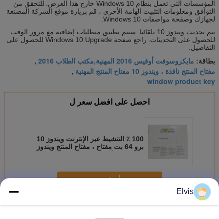
المؤسسات التي تعمل بنظام Windows 10 خارج هذا العرض.
للتحقق من
التوافق ومعلومات التثبيت الهامة الأخرى ، قم بزيارة موقع الشركة المصنعة
لجهازك وصفحة مواصفات Windows 10.
يتم تحديث ويندوز 10 تلقائيا.
سيتم تطبيق متطلبات إضافية مع مرور الوقت
للحصول على التحديثات.
راجع صفحة Windows 10 Upgrade للحصول على
التفاصيل.
مايكروسوفت أوفيس 2016 المهنية,مكتب الطلاب 2016
بطاقة:
,
مفتاح المنتج نافذة ، ويندوز 10 مفتاح المنتج المهنية
,
window product key
احصل على افضل سعر ل
100 ٪ التنشيط عبر الإنترنت ويندوز 10
برو 64 بت مفتاح ، مفتاح المنتج ويندوز
الترخيص الأصلي
استمر
Elvis
برامج أخرى
أكثر