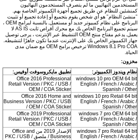
المستخدمين النهائيين ما لم يتصرف المستخدمون النهائيون
إرسال
كمنشئين للنظام عن طريق تجميع أجهزة الكمبيوتر الخاصة بهم.
"منشئ النظام" هو أي شخص يقوم بتجميع أو إعادة تجميع أو تثبيت
البرنامج على نظام كمبيوتر جديد أو مستعمل.
بالنسبة لبرامج OEM ،
سيتم تجميع البرنامج الخاص بك مع محرك أقراص ثابت AS IS لا
يعمل.
يدعم مفتاح منتج OEM التنشيط عبر الإنترنت ، يرجى توصيل
جهاز الكمبيوتر الخاص بك على الإنترنت عندما تكون جاهزًا لتنشيطه.
Windows 8.1 Pro COA ترخيص برامج OEM مع ضمان مدى
الحياة.
مخزون:
نظام ويندوز الكمبيوتر:
تطبيق مايكروسوفت أوفيس:
Office 2016 Professional
windows 10 pro OEM 64 bit
Retail Version / PKC / USB /
English / French / Arabic /
OEM / COA Sticker
Spanish / Other
Office 2016 Home and
windows 10 pro Retail 64 bit
Business Version / PKC / USB
English / French / Arabic /
/ OEM / COA Sticker
Spanish / Other
Office 2019 Professional
windows 7 pro OEM 64 bit
Retail Version / PKC / USB /
English / French / Arabic /
OEM / COA Sticker
Spanish / Other
windows 7 pro Retail 64 bit
الإصدار 2019 من Office and
English / French / Arabic /
Business / ملصق PKC / USB /