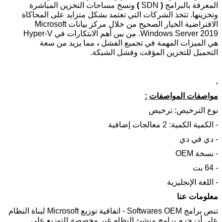
المعرفة بالبرامج
(
SDN
)
ونسخ مساحات التخزين المباشرة
وتخزينها.
تتخذ الشركات التي تعتمد بشكل متزايد على المحاكاة
الافتراضية الخيار الصحيح من خلال مركز بيانات Microsoft
Windows Server 2019.
من بين أهم الابتكارات في Hyper-V
هي الميزات المهمة في تجميع الفشل
،
مما يزيد من سعة
التحميل للتخزين المؤقت وفشل الشبكة.
اترك رسالة
،
مواصفات المواصفات
:
نوع الترخيص: ترخيص
- الكمية الكمية: 2 معالجات إضافية
- دي في دي
- نسخة OEM
- 64 بت
- اللغة الإنجليزية
معلومات عنا
تنص برامج Softwares OEM - اتفاقية توزيع Microsoft لبناة النظام
على أن حزم برامج منشئ النظام غير مخصصة للتوزيع على