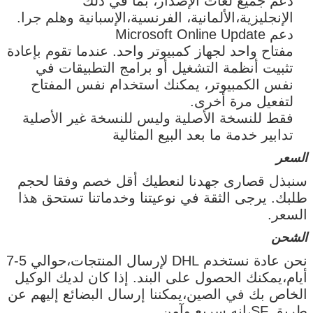
دعم جميع لغات الإصدار، بما في ذلك
الإنجليزية،الألمانية، الفرنسية،الإسبانية وهلم جرا.
دعم Microsoft Online Update
مفتاح واحد لجهاز كمبيوتر واحد. عندما تقوم بإعادة
تثبيت أنظمة التشغيل أو برامج التطبيقات في
نفس الكمبيوتر، يمكنك استخدام نفس المفتاح
لتفعيل مرة أخرى.
فقط للنسخة الأصلية وليس للنسخة غير الأصلية
تدابير خدمة ما بعد البيع المثالية
السعر
سنبذل قصارى جهدنا لنعطيك أقل خصم وفقا لحجم
طلبك. يرجى الثقة في نوعيتنا وخدماتنا تستحق هذا
السعر.
الشحن
اترك رسالة
نحن عادة نستخدم DHL لإرسال المنتجات،حوالي 5-7
أيام،يمكنك الحصول على البند. إذا كان لديك الوكيل
الخاص بك في الصين،يمكننا إرسال البضائع إليهم عن
طريق SF،إنه سريع وآمن