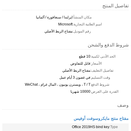
تفاصيل المنتج
مكان المنشأ:
ايرلندا / سنغافورة / ألمانيا
اسم العلامة التجارية:
Microsoft
رقم الموديل:
مفتاح الربط الأصلي
شروط الدفع والشحن
الحد الأدنى لكمية:
10 قطع
الأسعار:
قابل للتفاوض
تفاصيل التغليف:
مفتاح الربط الأصلي
وقت التسليم:
في غضون 3 أيام عمل
شروط الدفع:
T / T ، ويسترن يونيون ، المال غرام ، WeChat
القدرة على العرض:
10000 شهريا
وصف
مفتاح منتج مايكروسوفت أوفيس
Office 2019HS bind key
Type: