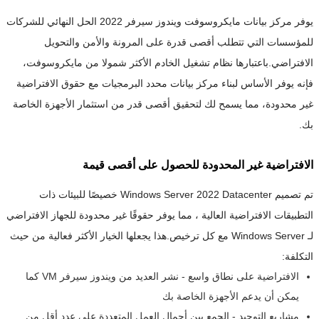
يوفر مركز بيانات مايكروسوفت ويندوز سيرفر 2022 الحل النهائي للشركات
للمؤسسات التي تتطلب أقصى قدرة على المرونة والأمن والتحويل
الافتراضي.باعتبارها نظام تشغيل الخادم الأكثر شمولا من مايكروسوفت،
فإنه يوفر الأساس لبناء مركز بيانات محدد البرمجيات مع حقوق الافتراضية
غير محدودة، مما يسمح لك لتحقيق أقصى قدر من استثمار الأجهزة الخاصة
بك.
الافتراضية غير المحدودة للحصول على أقصى قيمة
تم تصميم Windows Server 2022 Datacenter خصيصًا للبيئات ذات
التطبيقات الافتراضية العالية ، مما يوفر حقوقًا غير محدودة للجهاز الافتراضي
لـ Windows Server مع كل ترخيص.هذا يجعلها الخيار الأكثر فعالية من حيث
التكلفة:
الافتراضية على نطاق واسع - نشر العديد من ويندوز سيرفر VM كما
يمكن أن يدعم الأجهزة الخاصة بك
مشاريع التوحيد - الجمع بين أحمال العمل المتعددة على عدد أقل من