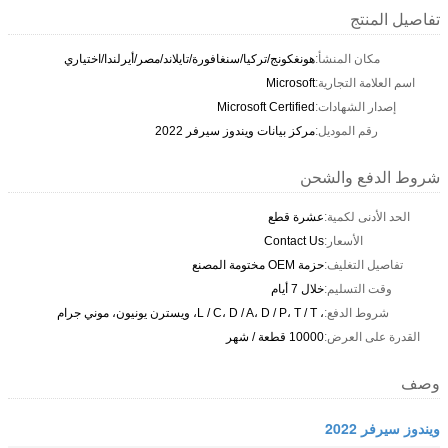
تفاصيل المنتج
مكان المنشأ:
هونغكونج/تركيا/سنغافورة/تايلاند/مصر/أيرلندا/اختياري
اسم العلامة التجارية:
Microsoft
إصدار الشهادات:
Microsoft Certified
رقم الموديل:
مركز بيانات ويندوز سيرفر 2022
شروط الدفع والشحن
الحد الأدنى لكمية:
عشرة قطع
الأسعار:
Contact Us
تفاصيل التغليف:
حزمة OEM مختومة المصنع
وقت التسليم:
خلال 7 أيام
شروط الدفع:
، L / C، D / A، D / P، T / T، ويسترن يونيون، موني جرام
القدرة على العرض:
10000 قطعة / شهر
وصف
ويندوز سيرفر 2022