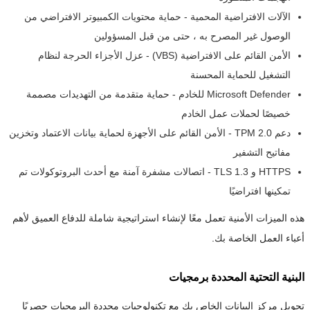
الآلات الافتراضية المحمية - حماية محتويات الكمبيوتر الافتراضي من
الوصول غير المصرح به ، حتى من قبل المسؤولين
الأمن القائم على الافتراضية (VBS) - عزل الأجزاء الحرجة لنظام
التشغيل للحماية المحسنة
Microsoft Defender للخادم - حماية متقدمة من التهديدات مصممة
خصيصًا لحملات عمل الخادم
دعم TPM 2.0 - الأمن القائم على الأجهزة لحماية بيانات الاعتماد وتخزين
مفاتيح التشفير
HTTPS و TLS 1.3 - اتصالات مشفرة آمنة مع أحدث البروتوكولات تم
تمكينها افتراضيًا
هذه الميزات الأمنية تعمل معًا لإنشاء استراتيجية شاملة للدفاع العميق لأهم
أعباء العمل الخاصة بك.
البنية التحتية المحددة برمجيات
تحويل مركز البيانات الخاص بك مع تكنولوجيات محددة البرمجيات حصريًا