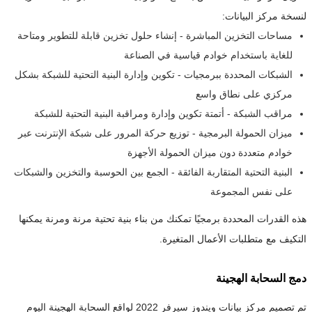
لنسخة مركز البيانات:
مساحات التخزين المباشرة - إنشاء حلول تخزين قابلة للتطوير ومتاحة
للغاية باستخدام خوادم قياسية في الصناعة
الشبكات المحددة ببرمجيات - تكوين وإدارة البنية التحتية للشبكة بشكل
مركزي على نطاق واسع
مراقب الشبكة - أتمتة تكوين وإدارة ومراقبة البنية التحتية للشبكة
ميزان الحمولة البرمجية - توزيع حركة المرور على شبكة الإنترنت عبر
خوادم متعددة دون ميزان الحمولة الأجهزة
البنية التحتية المتقاربة الفائقة - الجمع بين الحوسبة والتخزين والشبكات
على نفس المجموعة
هذه القدرات المحددة برمجيًا تمكنك من بناء بنية تحتية مرنة ومرنة يمكنها
التكيف مع متطلبات الأعمال المتغيرة.
دمج السحابة الهجينة
تم تصميم مركز بيانات ويندوز سيرفر 2022 لواقع السحابة الهجينة اليوم