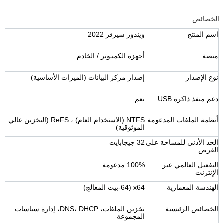
الخصائص:
اسم المنتج
ويندوز سيرفر 2022
منصة
أجهزة الكمبيوتر / الخادم
نوع الإصدار
إصدار مركز البيانات (الميزات الأساسية)
دعم منفذ ذاكرة USB
نعم..
أنظمة الملفات المدعومة
NTFS (الاستخدام العام) ، ReFS (التخزين عالي
الموثوقية)
الحد الأدنى للمساحة على
32 جيجابايت
القرص
التفعيل العالمي عبر
100% مدعومة
الإنترنت
الهندسة المعمارية
x64 (64-بيت المعالج)
الخصائص الرئيسية
تخزين الملفات، DNS، DHCP، إدارة سياسات
المجموعة