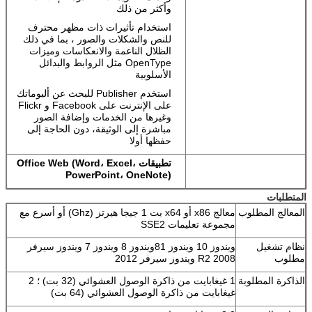
وأكثر من ذلك
استخدام تأثيرات ذات مظهر محترف
للنص والشكلات والصور ، بما في ذلك
الظلال الناعمة والانعكاسات وميزات
OpenType مثل الروابط والبدائل
الأسلوبية
استخدم Publisher للبحث عن ألبوماتك
على الإنترنت على Facebook و Flickr
وغيرها من الخدمات وإضافة الصور
مباشرة إلى الوثيقة، دون الحاجة إلى
حفظها أولا
تطبيقات Office Web (Word، Excel،
PowerPoint، OneNote)
المتطلبات
المعالج المطلوب
معالج x86 أو x64 بت 1 جيجا هيرتز (Ghz) أو أسرع مع
مجموعة تعليمات SSE2
نظام تشغيل
ويندوز 10 ويندوز 81ويندوز 8 ويندوز 7 ويندوز سيرفر
مطلوب
2008 R2 ويندوز سيرفر 2012
الذاكرة المطلوبة
1 غيغابايت من ذاكرة الوصول العشوائي (32 بت) ؛ 2
غيغابايت من ذاكرة الوصول العشوائي (64 بت)