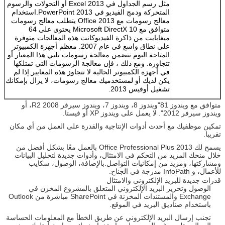
مثل رسم الجداول في Excel 2013 أو التحولات والرسوم
المتحركة ودمج الفيديو في PowerPoint 2013.استخدام
معالج رسومات مع Office 2013 يتطلب معالج رسومات
متوافق مع Microsoft DirectX 10 يحتوي على 64
ميغابايت من ذاكرة الفيديوكانت هذه المعالجات متوفرة
على نطاق واسع في عام 2007. معظم أجهزة الكمبيوتر
المتاحة اليوم تتضمن معالجة رسومات تلبي هذا المعيار أو
تتجاوزه. ومع ذلك ، فإن معالجة الرسومات التي تمتلكها
في أجهزة الكمبيوتر الحالية لا تتجاوز هذه المعايير.إذا لم
يكن لديك أو لمستخدميك معالج رسومات، لا يزال بإمكانك
تشغيل أوفيس 2013.
متوافق مع ويندوز 81"ويندوز 8، ويندوز 7، ويندوز سيرفر 2008 R2، أو
ويندوز سيرفر 2012". لا يعمل على ويندوز XP أو فيستا.
تمكين موظفيك مع أحدث أدوات الإنتاجية والقدرة على العمل من أي مكان
تقريبا.
يسمح لك Office Professional Plus 2013 بالعمل معًا بشكل أفضل من
خلال منحك المزيد من التحكم في الامتثال، وأدوات جديدة لتحليل البيانات
ومشاركتها، ومزيد من إمكانيات التواصل.بالإضافة، الوصول، سكايب
للأعمال، و InfoPath مدرجة في الجناح.
قدرات جديدة للبريد الإلكتروني والامتثال
الوصول وتحرير البريد الإلكتروني المتعلق بالمشروع المخزن في
Exchange والمستندات المخزنة في SharePoint مباشرة من Outlook
باستخدام صناديق البريد في الموقع.
تجنب إرسال البريد الإلكتروني عن طريق الخطأ مع المعلومات الحساسة