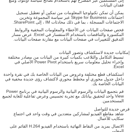
إلى المستلمين غير المصرح لهم باستخدام نصائح سياسة أوتلوك ومنع
فقدان البيانات.
يمكن أن تمكن تكنولوجيا المعلومات من تمكين أو تعطيل تسجيل
اجتماعات Skype for Business عبر سياسة المجموعة وتخزين
الاجتماعات المسجلة ، بما في ذلك محادثات IM ، إلى SharePoint.
فحص صفحات البيانات عن الأخطاء والمعلومات المخفية والروابط
المكسورة والتناقضات باستخدام الاستفسار في Excel. عرض مسار
التدقيق للتغييرات في صفحات البيانات مع مقارنة صفحات البيانات.
إمكانيات جديدة لاستكشاف وتصور البيانات
تبسيط التكامل والتلاعب بكميات كبيرة من البيانات من مصادر مختلفة
وإجراء تحليل معلومات سريع باستخدام Power Pivot الأصلي في
Excel.
استكشاف قطع مختلفة وعروض من البيانات الخاصة بك في نقرة واحدة
داخل جدول محوري أو مخطط محوري لاكتشاف رؤى جديدة مخفية في
البيانات الخاصة بك.
قم بتجميع البيانات والرسوم البيانية والرسوم البيانية في برنامج Power
View واحد لتحقيق بياناتك مع تجربة تجسيس وعرض تفاعلية للغاية لجميع
المستخدمين.
فرص جديدة للتواصل
شاهد مقاطع الفيديو لمشاركين متعددين في وقت واحد في اجتماع
سكايب للأعمال.
الاتصال بمزيد من النقاط النهائية باستخدام الفيديو H.264 القائم على
المعايير.