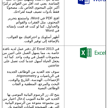
اترك رسالة
الملاحظات
الشاشة. يعني عدد أقل من القوائم تركيزًا
والملفات
أكبر على المحتوى الخاص بك، مصحوبًا
بسهولة.
أرسل
فقط بأدوات تضيف قيمة لقراءتك.
رابطًا أو استخدم
افتح PDF في Word، واستمتع بتحرير
تطبيقات Office
المحتوى، مثل الفقرات والقوائم
Web Apps
والجداول، كما لو كنت قد قمت بإنشائه
المجانية لعرضها
في Word
وتحريرها.
أظهر أسلوبك و احترافيتك مع القوالب،
تحويل أفكارك إلى
بالإضافة إلى توفير الوقت.
وثائق رائعة
في Excel 2013 كل دفتر عمل لديه نافذة
ابدأي بموديل، ثم
خاصة به، مما يسهل العمل على اثنين من
قم بتحسين عملك
مجموعات العمل في وقت واحد. كما أنه
بأدوات متخصصة.
يجعل الحياة أسهل عندما كنت تعمل على
شاشتين
اعمل كما
تريد
التقط أفكارك
سوف تجد العديد من الوظائف الجديدة
باستخدام لوحة
في الرياضيات و trigonometry،
المفاتيح أو القلم أو
الإحصاءات، الهندسة، التاريخ والوقت،
الشاشة اللمسية.
البحث والمرجع، المنطقية و الفئات
إرسال
الوظائف النصية
العمل بسهولة مع
وسائل
يتيح لك زر الرسوم البيانية الموصى بها
الإعلام.
سحب
الجديد في علامة التبويب إدخال اختيار من
وإسقاط الصور
بين مجموعة متنوعة من الرسوم البيانية
ومقاطع الفيديو
التي هي الصحيحة للبيانات الخاصة بك.