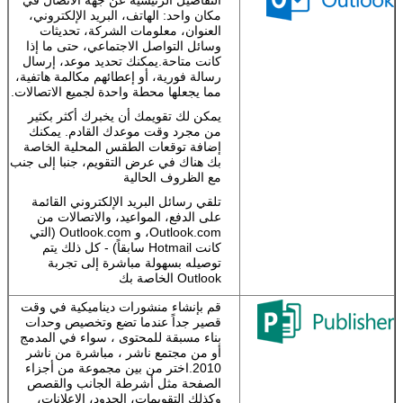
مكان واحد: الهاتف، البريد الإلكتروني،
العنوان، معلومات الشركة، تحديثات
وسائل التواصل الاجتماعي، حتى ما إذا
كانت متاحة.يمكنك تحديد موعد، إرسال
رسالة فورية، أو إعطائهم مكالمة هاتفية،
مما يجعلها محطة واحدة لجميع الاتصالات.
يمكن لك تقويمك أن يخبرك أكثر بكثير
من مجرد وقت موعدك القادم. يمكنك
إضافة توقعات الطقس المحلية الخاصة
بك هناك في عرض التقويم، جنبا إلى جنب
مع الظروف الحالية
تلقي رسائل البريد الإلكتروني القائمة
على الدفع، المواعيد، والاتصالات من
Outlook.com، و Outlook.com (التي
كانت Hotmail سابقاً) - كل ذلك يتم
توصيله بسهولة مباشرة إلى تجربة
Outlook الخاصة بك
قم بإنشاء منشورات ديناميكية في وقت
قصير جداً عندما تضع وتخصيص وحدات
بناء مسبقة للمحتوى ، سواء في المدمج
أو من مجتمع ناشر ، مباشرة من ناشر
2010.اختر من بين مجموعة من أجزاء
الصفحة مثل أشرطة الجانب والقصص
وكذلك التقويمات، الحدود، الإعلانات،