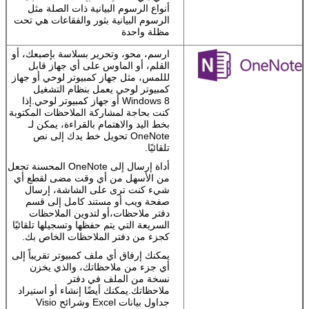
ووسائل الإعلام
أنواع الرسوم البيانية ذات الصلة مثل
عبر الإنترنت إلى
الرسوم البيانية بثور والفقاعات هي تحت
الملفات، وسحب
مظلة واحدة
المحتوى من
ملفات PDF
ارسم، محو، وتحرير بسلاسة بإصبعك، أو
مباشرة إلى
القلم، أو الماوس على أي جهاز قابل
Word.
لللمس، مثل جهاز كمبيوتر لوحي أو جهاز
كمبيوتر لوحي يعمل بنظام التشغيل
مكتبك الشخصي
Windows 8 أو جهاز كمبيوتر لوحي.إذا
كنت بحاجة لمشاركة الملاحظات المكتوبة
قم بإنشاء
بخط اليد والاهتمام بالقراءة، يمكن لـ
مستندات جذابة
OneNote تحويل خط يدك إلى نص
ومتخصصة سواء
تلقائيًا.
كنت في مكتبك أو
في مكان آخر.
أداة إرسال إلى OneNote المحسنة تجعل
من الأسهل من أي وقت مضى لقطع أي
إعداداتك
شيء كنت ترى على الشاشة، إرسال
المخصصة تتجول
صفحة ويب أو مستند كامل إلى قسم
معك
قم بتسجيل
دفتر ملاحظات،أو لتدوين الملاحظات
الدخول إلى
السريعة التي يتم حفظها وتسجيلها تلقائيًا
حسابك و استمر
كجزء من دفتر الملاحظات الخاص بك.
في عملك من
حيث توقفت
يمكنك إرفاق أي ملف كمبيوتر تقريباً إلى
أي جزء من ملاحظاتك، والذي يخزن
تخزين الملفات
نسخة من الملف في دفتر
في
ملاحظاتك.يمكنك أيضًا إنشاء أو استيراد
السحابة.
يحتفظ
جداول بيانات Excel وشرائح Visio
مكتب المستندات