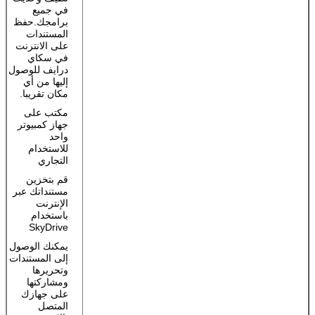
في جميع
برامجك.حفظ
المستندات
على الانترنت
في سكاي
درايف للوصول
إليها من أي
مكان تقريبا.
مكتب على
جهاز كمبيوتر
واحد
للاستخدام
التجاري
قم بتخزين
مستنداتك عبر
الإنترنت
باستخدام
SkyDrive
يمكنك الوصول
إلى المستندات
وتحريرها
ومشاركتها
على جهازك
المتصل