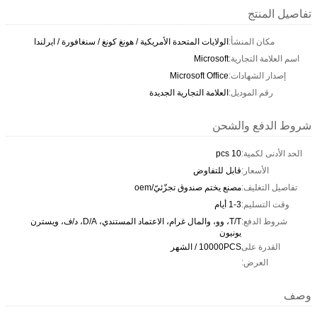
تفاصيل المنتج
مكان المنشأ:
الولايات المتحدة الأمريكية / هونغ كونغ / سنغافورة / ايرلندا
اسم العلامة التجارية:
Microsoft
إصدار الشهادات:
Microsoft Office
رقم الموديل:
العلامة التجارية الجديدة
شروط الدفع والشحن
الحد الأدنى لكمية:
10 pcs
الأسعار:
قابل للتفاوض
تفاصيل التغليف:
مصنع يختم صندوق تجزّئيّ/oem
وقت التسليم:
1-3 أيام
شروط الدفع:
T/T، وو، والمال غرام، الاعتماد المستندي، D/A، د/ف، ويسترن
يونيون
القدرة على
10000PCS / الشهر
العرض:
وصف