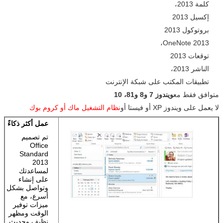
كلمة 2013،
إكسيل 2013
بروتوكول 2013
OneNote 2013،
توقعات 2013
الناشر 2013،
تطبيقات المكتب على شبكة الإنترنت
متوافق فقط مع
ويندوز 7 و8 و81، 10
لا يعمل على ويندوز XP أو فيستا أو
نظام التشغيل ماك أو كروم بوك
عمل أكثر ذكاءً
تم تصميم
Office
Standard
2013
لمساعدتك
على إنشاء
وتواصل بشكل
أسرع، مع
ميزات توفير
الوقت ومظهر
نظيف وحديث