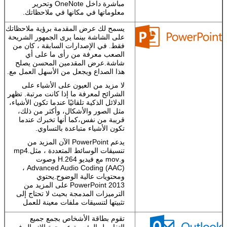
مباشرة داخل OneNote وتحرير
الخاصة بك إلى
معلوماتها في مكانها في ملاحظاتك.
سكاي درايف
بحيث تكون
يسمح لك عرض المقدمة برؤية ملاحظاتك
الملاحظات والصور
على الشاشة بينما يرى الجمهور الشريحة
والملفات متاحة
فقط. في الإصدارات السابقة ، كان من
دائما.
الصعب معرفة من رأى ما على أي
شاشة.عرض المقدمين المحسن يصلح
هذا الصداع ويجعل من الأسهل العمل مع.
لا مزيد من العيون على الأشياء على
الشرائح لمعرفة ما إذا كانت مرتبة. تظهر
الدلائل الذكية تلقائيًا عندما تكون الأشياء،
مثل الصور والأشكال، وأكثر من ذلك،
قريبة من نفس،كما أنها تخبرك عندما
تكون الأشياء متباعدة بالتساوي.
يدعم PowerPoint الآن المزيد من
تنسيقات الوسائط المتعددة ، مثل.mp4
و.mov مع فيديو H.264 وصوت
Advanced Audio Coding (AAC) ،
ومحتويات عالية الوضوح.يحتوي
PowerPoint 2013 على المزيد من
الترميزات المدمجة بحيث لا تحتاج إلى
تثبيتها لتنسيقات ملفات معينة للعمل
تقوم بطاقة الأشخاص بجمع جميع
التفاصيل الرئيسية عن جهة الاتصال في