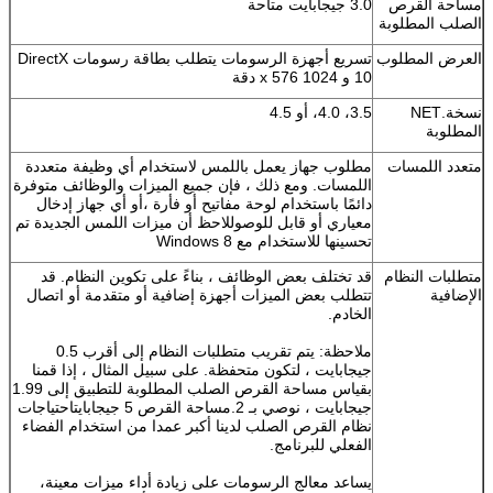
مساحة القرص
3.0 جيجابايت متاحة
الصلب المطلوبة
العرض المطلوب
تسريع أجهزة الرسومات يتطلب بطاقة رسومات DirectX
10 و 1024 x 576 دقة
نسخة.NET
3.5، 4.0، أو 4.5
المطلوبة
متعدد اللمسات
مطلوب جهاز يعمل باللمس لاستخدام أي وظيفة متعددة
اللمسات. ومع ذلك ، فإن جميع الميزات والوظائف متوفرة
دائمًا باستخدام لوحة مفاتيح أو فأرة ،أو أي جهاز إدخال
معياري أو قابل للوصوللاحظ أن ميزات اللمس الجديدة تم
تحسينها للاستخدام مع Windows 8
متطلبات النظام
قد تختلف بعض الوظائف ، بناءً على تكوين النظام. قد
الإضافية
تتطلب بعض الميزات أجهزة إضافية أو متقدمة أو اتصال
الخادم.
ملاحظة: يتم تقريب متطلبات النظام إلى أقرب 0.5
جيجابايت ، لتكون متحفظة. على سبيل المثال ، إذا قمنا
بقياس مساحة القرص الصلب المطلوبة للتطبيق إلى 1.99
جيجابايت ، نوصي بـ 2.مساحة القرص 5 جيجابايتاحتياجات
نظام القرص الصلب لدينا أكبر عمدا من استخدام الفضاء
الفعلي للبرنامج.
يساعد معالج الرسومات على زيادة أداء ميزات معينة،